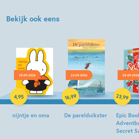
Bekijk ook eens
25-09-2026
23-09-2026
02-09-202
Hardcover
Hardcover
Paperback
23
99
,
,
4
,
95
99
16
nijntje en oma
De parelduikster
Epic Boo
Adventb
Dick
Miriam
Secret S
Bruna
Bouwens