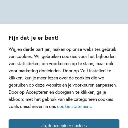
Sophie
Jomain,
Manon
Bucciarelli
Fijn dat je er bent!
Wij, en derde partijen, maken op onze websites gebruik
van cookies. Wij gebruiken cookies voor het bijhouden
van statistieken, om voorkeuren op te slaan, maar ook
Mis geen enkel kinderboek
voor marketing doeleinden. Door op ‘Zelf instellen’ te
of nieuwtje meer en schrijf
klikken, kun je meer lezen over de cookies die we
je in voor onze nieuwsbrief
gebruiken op deze website en je voorkeuren aanpassen.
Ontvang elke twee weken nieuws,
Door op ‘Accepteren en doorgaan’ te klikken, ga je
kinderboekentips en inspiratie!
akkoord met het gebruik van alle categorieën cookies
zoals omschreven in ons
cookie statement
.
E-
mailadres
Ja, ik accepteer cookies
Naar inschrijven