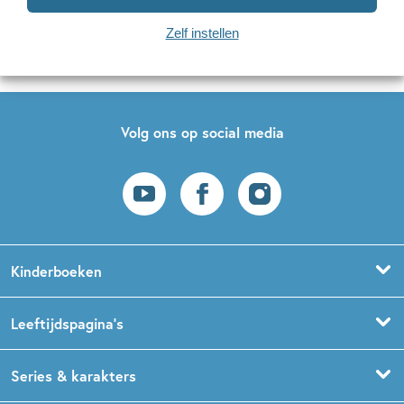
Zelf instellen
Op onze nieuwsbrieven is het
WPG Privacy Statement
van toepassing.
Volg ons op social media
Kinderboeken
Voorleesboeken
Leeftijdspagina’s
Prentenboeken
Boekentips 0 - 1,5 jaar
Series & karakters
Peuterboeken
Boekentips 1,5 - 3 jaar