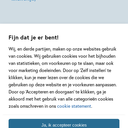
Hilde
Hodge,
Peters
Teresa
Bellón
Fijn dat je er bent!
Wij, en derde partijen, maken op onze websites gebruik
van cookies. Wij gebruiken cookies voor het bijhouden
van statistieken, om voorkeuren op te slaan, maar ook
Mis geen enkel kinderboek
voor marketing doeleinden. Door op ‘Zelf instellen’ te
of nieuwtje meer en schrijf
klikken, kun je meer lezen over de cookies die we
je in voor onze nieuwsbrief
gebruiken op deze website en je voorkeuren aanpassen.
Ontvang elke twee weken nieuws,
Door op ‘Accepteren en doorgaan’ te klikken, ga je
kinderboekentips en inspiratie!
akkoord met het gebruik van alle categorieën cookies
zoals omschreven in ons
cookie statement
.
E-
mailadres
Ja, ik accepteer cookies
Naar inschrijven