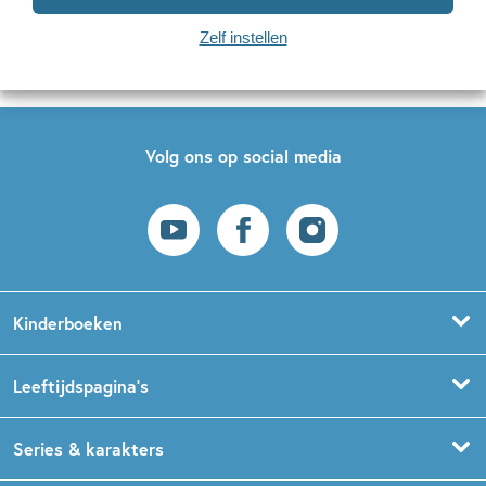
Zelf instellen
Op onze nieuwsbrieven is het
WPG Privacy Statement
van toepassing.
Volg ons op social media
Kinderboeken
Voorleesboeken
Leeftijdspagina’s
Prentenboeken
Boekentips 0 - 1,5 jaar
Series & karakters
Peuterboeken
Boekentips 1,5 - 3 jaar