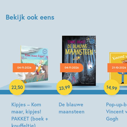
Bekijk ook eens
04-11-2026
04-11-2026
21-10-2026
Hardcover
Hardcover
Hardcover
99
14
,
,
22
,
50
99
23
Kipjes – Kom
De blauwe
Pop-up-bi
maar, kipjes!
maansteen
Vincent 
PAKKET (boek +
Gogh
Tonke
knuffeltje)
Dragt
Susie