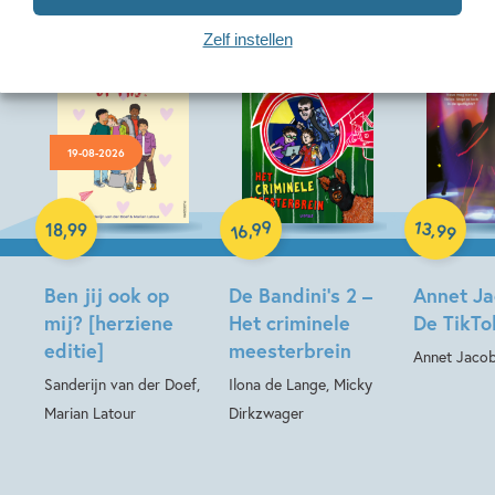
Zelf instellen
19-08-2026
Hardcover
Hardcover
Hardcover
99
13
,
,
18
,
99
99
16
Ben jij ook op
De Bandini’s 2 –
Annet Ja
mij? [herziene
Het criminele
De TikTo
editie]
meesterbrein
Annet Jaco
Sanderijn van der Doef,
Ilona de Lange, Micky
Marian Latour
Dirkzwager