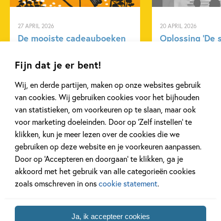
Book Prize.
12+ jaar
15+ jaar
9 – 12 jaar
27 APRIL 2026
20 APRIL 2026
Actie & avontuur
Dagelijks leven
De mooiste cadeauboeken
Oplossing ‘De 
Familie & gezin
Fantasie
Reizen & (verre) landen
voor Moederdag
puzzel!
Fijn dat je er bent!
Sprookjes, mythen & legendes
Voor volwassenen
Wij, en derde partijen, maken op onze websites gebruik
Katherine Rundell
Lees meer
Lees meer
van cookies. Wij gebruiken cookies voor het bijhouden
van statistieken, om voorkeuren op te slaan, maar ook
voor marketing doeleinden. Door op ‘Zelf instellen’ te
Bekijk alle artikelen
klikken, kun je meer lezen over de cookies die we
gebruiken op deze website en je voorkeuren aanpassen.
Door op ‘Accepteren en doorgaan’ te klikken, ga je
akkoord met het gebruik van alle categorieën cookies
zoals omschreven in ons
cookie statement
.
Bekijk ook eens
Ja, ik accepteer cookies