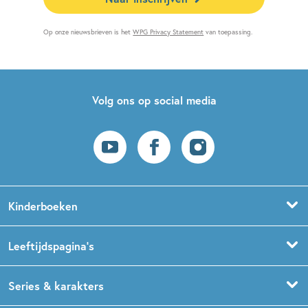
Op onze nieuwsbrieven is het
WPG Privacy Statement
van toepassing.
Volg ons op social media
Kinderboeken
Voorleesboeken
Leeftijdspagina’s
Prentenboeken
Boekentips 0 - 1,5 jaar
Series & karakters
Peuterboeken
Boekentips 1,5 - 3 jaar