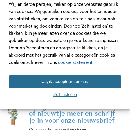
Wij, en derde partijen, maken op onze websites gebruik
van cookies. Wij gebruiken cookies voor het bijhouden
van statistieken, om voorkeuren op te slaan, maar ook
Het geheim van
voor marketing doeleinden. Door op ‘Zelf instellen’ te
77 delen
klikken, kun je meer lezen over de cookies die we
gebruiken op deze website en je voorkeuren aanpassen.
Door op ‘Accepteren en doorgaan’ te klikken, ga je
Bekijk alle series
akkoord met het gebruik van alle categorieën cookies
zoals omschreven in ons
cookie statement
.
Ja, ik accepteer cookies
Zelf instellen
Mis geen enkel kinderboek
of nieuwtje meer en schrijf
je in voor onze nieuwsbrief
Ontvang elke twee weken nieuws,