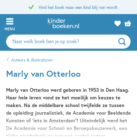
Vind het boek waar een kind blij van wordt
MENU
Zoeken
naar
boeken,
Auteurs & illustratoren
auteurs
en
Marly van Otterloo
uitgevers
Marly van Otterloo
werd geboren in 1953 in Den Haag.
Haar hele leven vond ze het moeilijk om keuzes te
maken. Na de middelbare school twijfelde ze tussen
de opleiding journalistiek, de Academie voor Beeldende
Kunsten of 'iets in Amsterdam'? Uiteindelijk werd het
De Academie voor School- en Beroepskeuzewerk, een
tijdje psychologie en nog een aantal andere