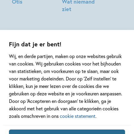
Otis
Wat niemand
ziet
Martijn
Niemeijer
Martijn
Niemeijer
Fijn dat je er bent!
Wij, en derde partijen, maken op onze websites gebruik
van cookies. Wij gebruiken cookies voor het bijhouden
van statistieken, om voorkeuren op te slaan, maar ook
Mis geen enkel kinderboek
voor marketing doeleinden. Door op ‘Zelf instellen’ te
of nieuwtje meer en schrijf
klikken, kun je meer lezen over de cookies die we
je in voor onze nieuwsbrief
gebruiken op deze website en je voorkeuren aanpassen.
Door op ‘Accepteren en doorgaan’ te klikken, ga je
Ontvang elke twee weken nieuws,
akkoord met het gebruik van alle categorieën cookies
kinderboekentips en inspiratie!
zoals omschreven in ons
cookie statement
.
E-
mailadres