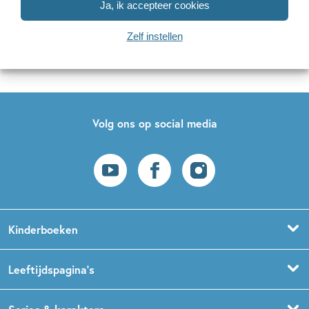
Ja, ik accepteer cookies
Naar inschrijven
Zelf instellen
Op onze nieuwsbrieven is het
WPG Privacy Statement
van toepassing.
Volg ons op social media
Kinderboeken
Voorleesboeken
Leeftijdspagina’s
Prentenboeken
Boekentips 0 - 1,5 jaar