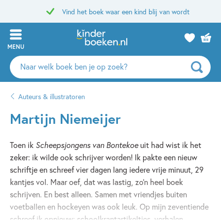
Vind het boek waar een kind blij van wordt
MENU
Zoeken
naar
boeken,
Auteurs & illustratoren
auteurs
en
Martijn Niemeijer
uitgevers
Toen ik
Scheepsjongens van Bontekoe
uit had wist ik het
zeker: ik wilde ook schrijver worden! Ik pakte een nieuw
schriftje en schreef vier dagen lang iedere vrije minuut, 29
kantjes vol. Maar oef, dat was lastig, zo’n heel boek
schrijven. En best alleen. Samen met vriendjes buiten
voetballen en hockeyen was ook leuk. Op mijn zeventiende
schreef ik opnieuw: schoolkrantartikeltjes, verhalen,