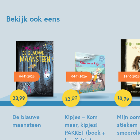
Bekijk ook eens
04-11-2026
04-11-2026
28-10-2026
Hardcover
Hardcover
Hardcover
50
18
,
,
23
,
99
99
22
De blauwe
Kipjes – Kom
Mijn oom
maansteen
maar, kipjes!
stiekem
PAKKET (boek +
smeeroli
Tonke