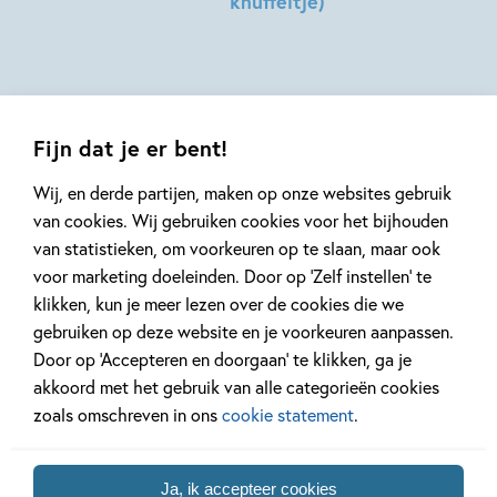
knuffeltje)
Dragt
Yorick
Hilde
Goldewijk,
Peters
Jeska
Verstegen
Fijn dat je er bent!
Wij, en derde partijen, maken op onze websites gebruik
van cookies. Wij gebruiken cookies voor het bijhouden
van statistieken, om voorkeuren op te slaan, maar ook
Mis geen enkel kinderboek
voor marketing doeleinden. Door op ‘Zelf instellen’ te
of nieuwtje meer en schrijf
klikken, kun je meer lezen over de cookies die we
je in voor onze nieuwsbrief
gebruiken op deze website en je voorkeuren aanpassen.
Ontvang elke twee weken nieuws,
Door op ‘Accepteren en doorgaan’ te klikken, ga je
kinderboekentips en inspiratie!
akkoord met het gebruik van alle categorieën cookies
zoals omschreven in ons
cookie statement
.
E-
mailadres
Ja, ik accepteer cookies