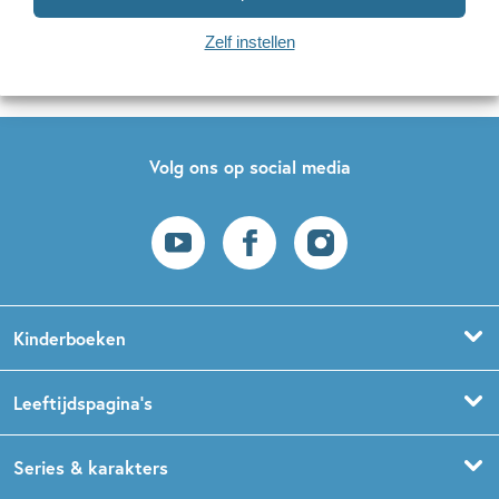
Naar inschrijven
Zelf instellen
Op onze nieuwsbrieven is het
WPG Privacy Statement
van toepassing.
Volg ons op social media
Kinderboeken
Voorleesboeken
Leeftijdspagina’s
Prentenboeken
Boekentips 0 - 1,5 jaar
Series & karakters
Peuterboeken
Boekentips 1,5 - 3 jaar