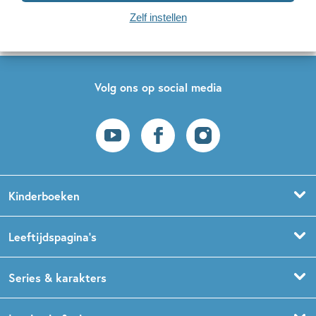
Zelf instellen
Op onze nieuwsbrieven is het
WPG Privacy Statement
van toepassing.
Volg ons op social media
Kinderboeken
Voorleesboeken
Leeftijdspagina’s
Prentenboeken
Boekentips 0 - 1,5 jaar
Series & karakters
Peuterboeken
Boekentips 1,5 - 3 jaar
De Gorgels