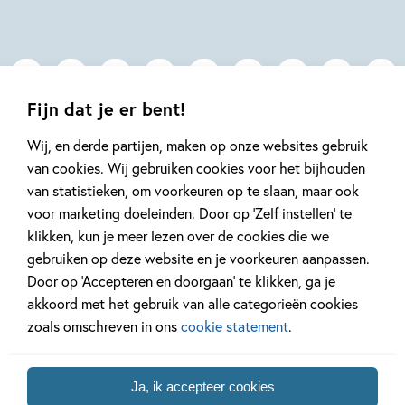
Monique
Isabel
Elisa
van
Versteeg,
van
der
Madeleine
Spronsen,
Zanden,
van
Margreet
Irene
der
de
Fijn dat je er bent!
de
Raad
Heer
Kroon
Wij, en derde partijen, maken op onze websites gebruik
van cookies. Wij gebruiken cookies voor het bijhouden
Mis geen enkel kinderboek
van statistieken, om voorkeuren op te slaan, maar ook
of nieuwtje meer en schrijf
voor marketing doeleinden. Door op ‘Zelf instellen’ te
je in voor onze nieuwsbrief
klikken, kun je meer lezen over de cookies die we
gebruiken op deze website en je voorkeuren aanpassen.
Ontvang elke twee weken nieuws,
Door op ‘Accepteren en doorgaan’ te klikken, ga je
kinderboekentips en inspiratie!
akkoord met het gebruik van alle categorieën cookies
E-
zoals omschreven in ons
cookie statement
.
mailadres
Naar inschrijven
Ja, ik accepteer cookies