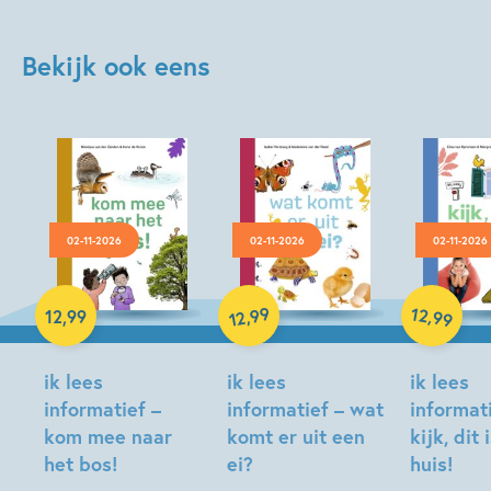
Bekijk ook eens
02-11-2026
02-11-2026
02-11-2026
Hardcover
Hardcover
Hardcover
99
12
,
,
12
,
99
99
12
ik lees
ik lees
ik lees
informatief –
informatief – wat
informat
kom mee naar
komt er uit een
kijk, dit 
het bos!
ei?
huis!