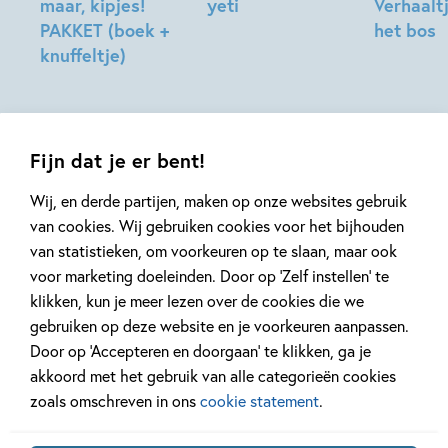
maar, kipjes!
yeti
Verhaaltj
PAKKET (boek +
het bos
Matt
knuffeltje)
Hunt
Beatrix
Hilde
Potter
Peters
Fijn dat je er bent!
Wij, en derde partijen, maken op onze websites gebruik
van cookies. Wij gebruiken cookies voor het bijhouden
van statistieken, om voorkeuren op te slaan, maar ook
voor marketing doeleinden. Door op ‘Zelf instellen’ te
Mis geen enkel kinderboek
klikken, kun je meer lezen over de cookies die we
of nieuwtje meer en schrijf
gebruiken op deze website en je voorkeuren aanpassen.
je in voor onze nieuwsbrief
Door op ‘Accepteren en doorgaan’ te klikken, ga je
Ontvang elke twee weken nieuws,
akkoord met het gebruik van alle categorieën cookies
kinderboekentips en inspiratie!
zoals omschreven in ons
cookie statement
.
E-