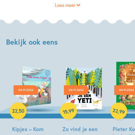
Lees meer
Bekijk ook eens
04-11-2026
04-11-2026
04-11-2026
Hardcover
Hardcover
Hardcover
22
99
,
,
22
,
50
99
15
Kipjes – Kom
Zo vind je een
Pieter Ko