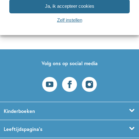
mailadres
Ja, ik accepteer cookies
Naar inschrijven
Zelf instellen
Op onze nieuwsbrieven is het
WPG Privacy Statement
van toepassing.
Volg ons op social media
Kinderboeken
Voorleesboeken
Leeftijdspagina’s
Prentenboeken