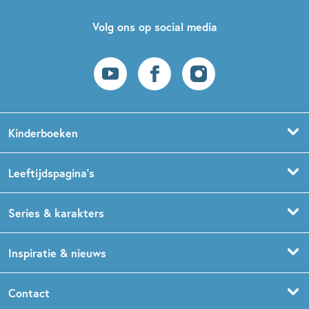
Volg ons op social media
Kinderboeken
Voorleesboeken
Leeftijdspagina’s
Prentenboeken
Boekentips 0 - 1,5 jaar
Series & karakters
Peuterboeken
Boekentips 1,5 - 3 jaar
De Gorgels
Inspiratie & nieuws
Babyboeken
Boekentips 3 - 5 jaar
Dog Man
Kinderboekenweek
Contact
Sprookjesboeken
Boekentips 5 - 7 jaar
Dolfje Weerwolfje