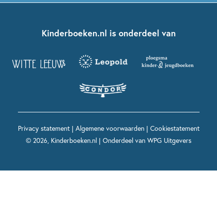
Kinderjury
Over ons
Kinderboeken klassiekers
Boekentips 7 - 9 jaar
Fien en Teun
Nationale Voorleesdagen
Contact
Kinderboeken.nl is onderdeel van
Kinderboeken diversiteit
Boekentips 9 - 12 jaar
Kikker
Griffels en Penselen
Advies op maat
Grappige kinderboeken
Boekentips 12+ jaar
Spekkie en Sproet
Woutertje Pieterse Prijs
Nieuwsbrief
Spannende kinderboeken
Boekentips 15+ jaar
Mees Kees
Kinderboeken top 10
Alle boeken per onderwerp
Voor volwassenen
De regels van Floor
Prentenboeken top 10
Privacy statement
|
Algemene voorwaarden
|
Cookiestatement
Maxi & Helium
© 2026, Kinderboeken.nl | Onderdeel van
WPG Uitgevers
Voor het onderwijs
Alle kinderboekenpersonages