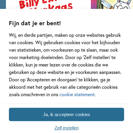
Fijn dat je er bent!
Wij, en derde partijen, maken op onze websites gebruik
van cookies. Wij gebruiken cookies voor het bijhouden
Billy Extra Plankgas
Ik leer lezen me
van statistieken, om voorkeuren op te slaan, maar ook
2 delen
35 delen
voor marketing doeleinden. Door op ‘Zelf instellen’ te
klikken, kun je meer lezen over de cookies die we
gebruiken op deze website en je voorkeuren aanpassen.
Bekijk alle series
Door op ‘Accepteren en doorgaan’ te klikken, ga je
akkoord met het gebruik van alle categorieën cookies
zoals omschreven in ons
cookie statement
.
Artikelen over Yorick
Ja, ik accepteer cookies
Goldewijk
Zelf instellen