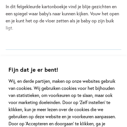
In dit felgekleurde kartonboekje vind je blije gezichten en
een spiegel waar baby's naar kunnen kijken. Vouw het open
en je kunt het op de vloer zetten als je baby op zijn buik
ligt.
Lees meer
Specificaties
Fijn dat je er bent!
ISBN:
9781806073580
Zoek een boekhandel in de buurt
NUR:
276
Wij, en derde partijen, maken op onze websites gebruik
Schrijf een review
Type:
Hardcover
van cookies. Wij gebruiken cookies voor het bijhouden
van statistieken, om voorkeuren op te slaan, maar ook
Auteur(s):
Rosie Dickins
voor marketing doeleinden. Door op ‘Zelf instellen’ te
Illustrator:
Stella Baggott
klikken, kun je meer lezen over de cookies die we
Prijs:
9
,
99
gebruiken op deze website en je voorkeuren aanpassen.
Aantal pagina's:
12
Door op ‘Accepteren en doorgaan’ te klikken, ga je