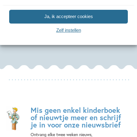
Pieter Konijn –
Ollie en Wop 1 –
Op stap
Ja, ik accepteer cookies
Boek en knuffel
Ollie de Viking
Pippi La
Zelf instellen
Beatrix Potter
Adam Stower
Astrid Lindg
Mis geen enkel kinderboek
of nieuwtje meer en schrijf
je in voor onze nieuwsbrief
Ontvang elke twee weken nieuws,