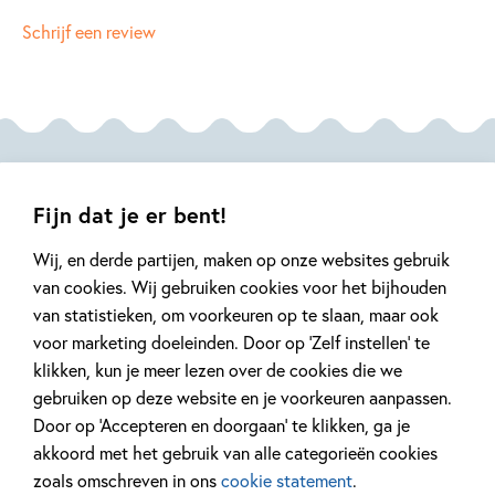
zeventig telefoonverhalen in dit boek behoren tot zijn
NUR:
280
Schrijf een review
beste werk. Het is een ode aan de grenzeloze fantasie van
Type:
Hardcover
kinderen en een uitnodiging om altijd het absurde en
Auteur(s):
Gianni Rodari
verrassende op te zoeken. Met dit creatieve, grappige en
Prijs:
24
,
99
ontroerende boek opent Rodari nog steeds de harten van
jonge lezers én hun ouders.
Aantal pagina's:
180
Deze klassieker binnen de jeugdliteratuur verscheen voor
Uitgever:
Borgerhoff & Lamberigts
Bekijk ook eens
het eerst in 1962. Het boek is intussen in veertig talen
Fijn dat je er bent!
Verschijningsdatum:
06-11-2023
vertaald en nu eindelijk ook in het Nederlands. Rodari won
Wij, en derde partijen, maken op onze websites gebruik
als enige Italiaanse auteur de Hans Christian Andersenprijs.
Kenmerken van dit boek
van cookies. Wij gebruiken cookies voor het bijhouden
van statistieken, om voorkeuren op te slaan, maar ook
Klassiekers
Gianni Rodari
voor marketing doeleinden. Door op ‘Zelf instellen’ te
klikken, kun je meer lezen over de cookies die we
gebruiken op deze website en je voorkeuren aanpassen.
19-08-2026
18-08-2026
Door op ‘Accepteren en doorgaan’ te klikken, ga je
Hardcover
Hardcover
Hardcover
akkoord met het gebruik van alle categorieën cookies
99
17
zoals omschreven in ons
cookie statement
.
,
19
,
99
99
,
17