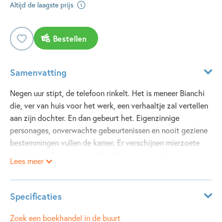
Altijd de laagste prijs
Bestellen
Samenvatting
Negen uur stipt, de telefoon rinkelt. Het is meneer Bianchi
die, ver van huis voor het werk, een verhaaltje zal vertellen
aan zijn dochter. En dan gebeurt het. Eigenzinnige
personages, onverwachte gebeurtenissen en nooit geziene
bestemmingen vullen de kamer. Er verschijnen mierzoete
wegen van chocola, aanlokkelijke ijspaleizen, blauwe
Lees meer
stoplichten en onzichtbare kinderen. Werkelijk alles is
mogelijk.
Gianni Rodari (1920-1980) was leerkracht, journalist,
Specificaties
pedagoog en een van de belangrijkste
kinderboekenschrijvers van de twintigste eeuw. De
ISBN:
9789464759358
Zoek een boekhandel in de buurt