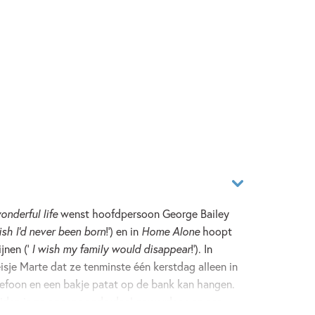
wonderful life
wenst hoofdpersoon George Bailey
ish I’d never been born
!’) en in
Home Alone
hoopt
ijnen (‘
I wish my family would disappear
!’). In
je Marte dat ze tenminste één kerstdag alleen in
lefoon en een bakje patat op de bank kan hangen.
iden is ze opeens onderdeel geworden van een