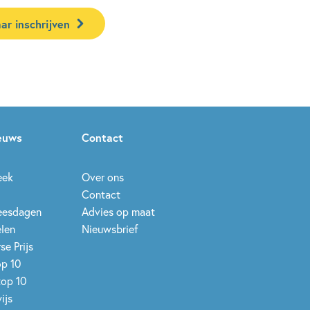
ar inschrijven
ieuws
Contact
eek
Over ons
Contact
leesdagen
Advies op maat
elen
Nieuwsbrief
se Prijs
op 10
top 10
ijs