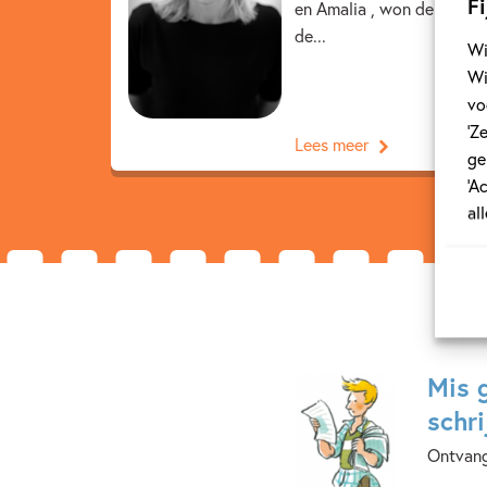
Fi
en Amalia , won de Poelifi
de...
Wi
Wi
vo
‘Z
Lees meer
ge
‘A
al
Mis 
schri
Ontvang