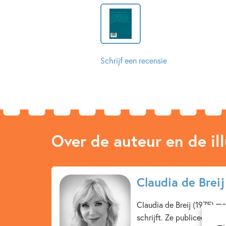
Schrijf een recensie
Over de auteur en de ill
Claudia de Breij
Claudia de Breij (1975) ma
schrijft. Ze publiceerde d