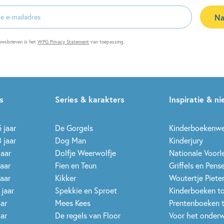
Na
es
uwsbrieven is het
WPG Privacy Statement
van toepassing.
s
Series & karakters
Inspiratie & n
 jaar
De Gorgels
Kinderboekenw
 jaar
Dog Man
Kinderjury
jaar
Dolfje Weerwolfje
Nationale Voor
jaar
Fien en Teun
Griffels en Pens
jaar
Kikker
Woutertje Pieter
 jaar
Spekkie en Sproet
Kinderboeken t
aar
Mees Kees
Prentenboeken 
aar
De regels van Floor
Voor het onderw