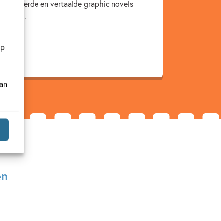
gelauwerde en vertaalde graphic novels
zand ...
op
van
en