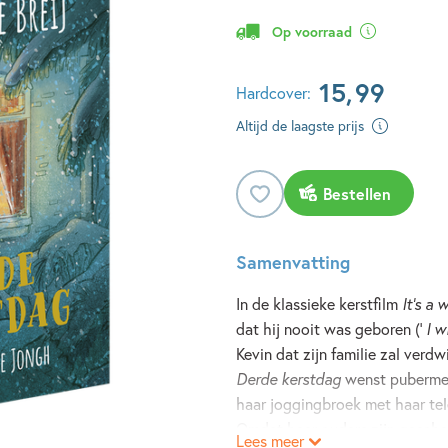
Op voorraad
15
,
99
Hardcover:
Altijd de laagste prijs
Bestellen
Samenvatting
In de klassieke kerstfilm
It’s a 
dat hij nooit was geboren (‘
I w
Kevin dat zijn familie zal verdw
Derde kerstdag
wenst pubermeis
haar joggingbroek met haar te
Omdat haar ouders zijn gesche
Lees meer