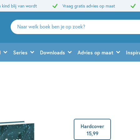
 kind blij van wordt
Vraag gratis advies op maat
Zoeken
naar
boeken,
auteurs
d
Series
Downloads
Advies op maat
Inspir
en
uitgevers
g
Hardcover
15
,
99