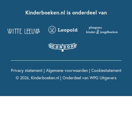
Kinderboeken klassiekers
Boekentips 7 - 9 jaar
Fien en Teun
Nationale Voorleesdagen
Contact
Kinderboeken.nl is onderdeel van
Kinderboeken diversiteit
Boekentips 9 - 12 jaar
Kikker
Griffels en Penselen
Advies op maat
Grappige kinderboeken
Boekentips 12+ jaar
Spekkie en Sproet
Woutertje Pieterse Prijs
Nieuwsbrief
Spannende kinderboeken
Boekentips 15+ jaar
Mees Kees
Kinderboeken top 10
Alle boeken per onderwerp
Voor volwassenen
De regels van Floor
Prentenboeken top 10
Privacy statement
|
Algemene voorwaarden
|
Cookiestatement
Maxi & Helium
© 2026, Kinderboeken.nl | Onderdeel van
WPG Uitgevers
Voor het onderwijs
Alle kinderboekenpersonages