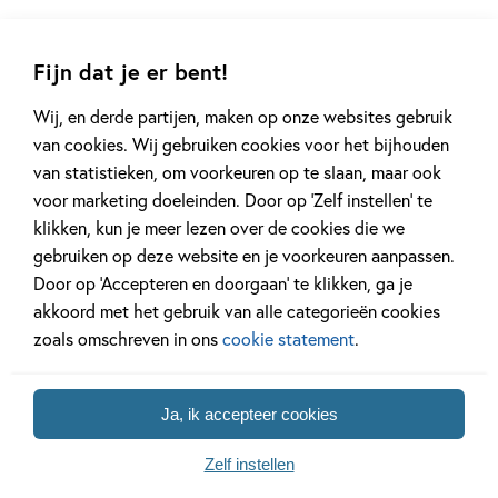
Samenvatting
Fijn dat je er bent!
Mooie krastekeningen, kleurplaten en puzzels, met allerlei
Wij, en derde partijen, maken op onze websites gebruik
verschillende dinosaurussen. Krasactiviteitenboek
van cookies. Wij gebruiken cookies voor het bijhouden
boordevol dinosaurussen en andere prehistorische dieren,
van statistieken, om voorkeuren op te slaan, maar ook
die helemaal of gedeeltelijk kunnen worden opengekrast.
voor marketing doeleinden. Door op ‘Zelf instellen’ te
Krab hele stukken weg om verborgen details te onthullen,
klikken, kun je meer lezen over de cookies die we
of maak lijnen en patronen om je eigen ontwerpen te
Lees meer
gebruiken op deze website en je voorkeuren aanpassen.
creëren.Prachtige decoratieve illustraties, speciaal
Door op ‘Accepteren en doorgaan’ te klikken, ga je
ontworpen voor het krassen.Extra kleur- en puzzelpagina’s
akkoord met het gebruik van alle categorieën cookies
om nog meer te doen te hebben.
Specificaties
zoals omschreven in ons
cookie statement
.
ISBN:
9781836066651
Zoek een boekhandel in de buurt
NUR:
214
Schrijf een review
Ja, ik accepteer cookies
Type:
Paperback
Zelf instellen
Auteur(s):