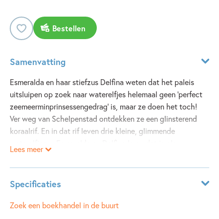
Bestellen
Samenvatting
Esmeralda en haar stiefzus Delfina weten dat het paleis
uitsluipen op zoek naar waterelfjes helemaal geen 'perfect
zeemeerminprinsessengedrag' is, maar ze doen het toch!
Ver weg van Schelpenstad ontdekken ze een glinsterend
koraalrif. En in dat rif leven drie kleine, glimmende
waterelfjes… Esmeralda en Delfina leren dat je als
Lees meer
zeemeerminprinses niet alleen maar de regels moet volgen,
je moet ook je hart volgen.
Specificaties
ISBN:
9789002282553
Zoek een boekhandel in de buurt
NUR:
282