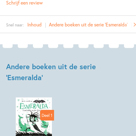
Schrijf een review
Type:
Hardcover
Auteur(s):
Harriet Muncaster
Inhoud
Andere boeken uit de serie 'Esmeralda'
Snel naar:
Prijs:
13
,
99
Aantal pagina's:
128
Uitgever:
SU Kids & Digits
Verschijningsdatum:
17-09-2024
Andere boeken uit de serie
Kenmerken van dit boek
'Esmeralda'
Klassiekers
Harriet Muncaster
Deel 1