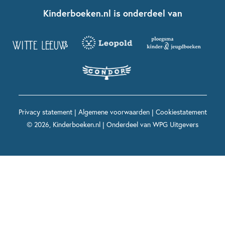
Fien en Teun
Nationale Voorleesdagen
Contact
Kinderboeken.nl is onderdeel van
Kinderboeken diversiteit
Boekentips 9 - 12 jaar
Kikker
Griffels en Penselen
Advies op maat
Grappige kinderboeken
Boekentips 12+ jaar
Spekkie en Sproet
Woutertje Pieterse Prijs
Nieuwsbrief
Spannende kinderboeken
Boekentips 15+ jaar
Mees Kees
Kinderboeken top 10
Alle boeken per onderwerp
Voor volwassenen
De regels van Floor
Prentenboeken top 10
Privacy statement
|
Algemene voorwaarden
|
Cookiestatement
Maxi & Helium
© 2026, Kinderboeken.nl | Onderdeel van
WPG Uitgevers
Voor het onderwijs
Alle kinderboekenpersonages