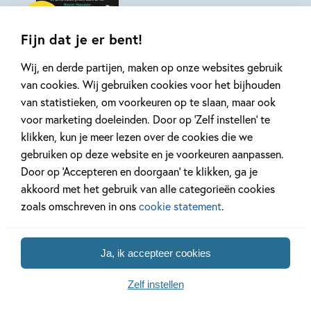
Hardcover
13
,
99
Fijn dat je er bent!
Esmeralda 1 –
Wij, en derde partijen, maken op onze websites gebruik
Esmeralda en de
van cookies. Wij gebruiken cookies voor het bijhouden
Zeestoet
van statistieken, om voorkeuren op te slaan, maar ook
Harriet Muncaster
voor marketing doeleinden. Door op ‘Zelf instellen’ te
klikken, kun je meer lezen over de cookies die we
gebruiken op deze website en je voorkeuren aanpassen.
Door op ‘Accepteren en doorgaan’ te klikken, ga je
akkoord met het gebruik van alle categorieën cookies
zoals omschreven in ons
cookie statement
.
Bekijk ook eens
Ja, ik accepteer cookies
Zelf instellen