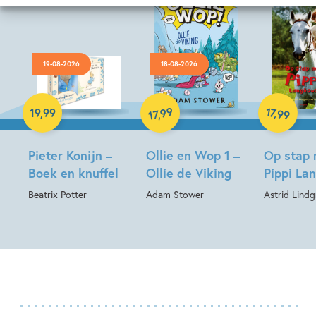
19-08-2026
18-08-2026
Hardcover
Hardcover
Hardcover
99
17
,
19
,
99
99
,
17
Pieter Konijn –
Ollie en Wop 1 –
Op stap
Boek en knuffel
Ollie de Viking
Pippi La
Beatrix Potter
Adam Stower
Astrid Lindg