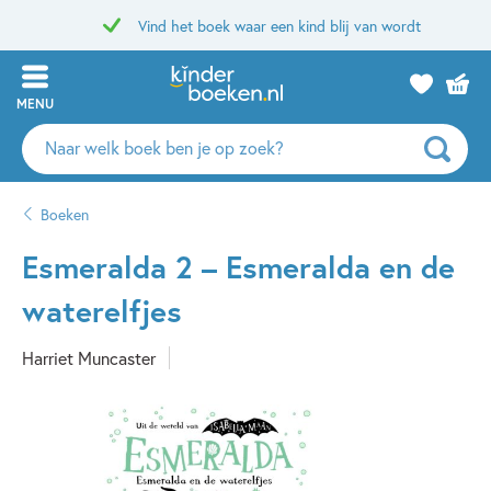
Vind het boek waar een kind blij van wordt
MENU
Zoeken
naar
boeken,
Boeken
auteurs
en
Esmeralda 2 – Esmeralda en de
uitgevers
waterelfjes
Harriet Muncaster