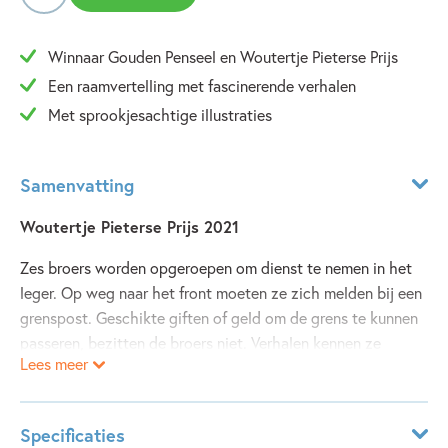
Winnaar Gouden Penseel en Woutertje Pieterse Prijs
Een raamvertelling met fascinerende verhalen
Met sprookjesachtige illustraties
Samenvatting
Woutertje Pieterse Prijs 2021
Zes broers worden opgeroepen om dienst te nemen in het
leger. Op weg naar het front moeten ze zich melden bij een
grenspost. Geschikte giften of geld om de grens te kunnen
passeren, bezitten de broers niet. Verhalen kennen ze
Lees meer
echter in overvloed. Verhalen over een behekst meer, over
een poppenspeler die over lijken gaat om succes te hebben
en over een jongeman die zo mooi is dat de mannen uit zijn
Specificaties
dorp hem van pure jaloezie het liefst een kopje kleiner