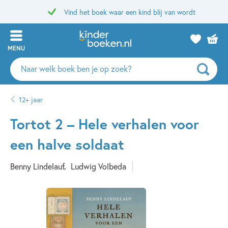
Vind het boek waar een kind blij van wordt
MENU
Zoeken
naar
boeken,
12+ jaar
auteurs
en
Tortot 2 – Hele verhalen voor
uitgevers
een halve soldaat
Benny Lindelauf
Ludwig Volbeda