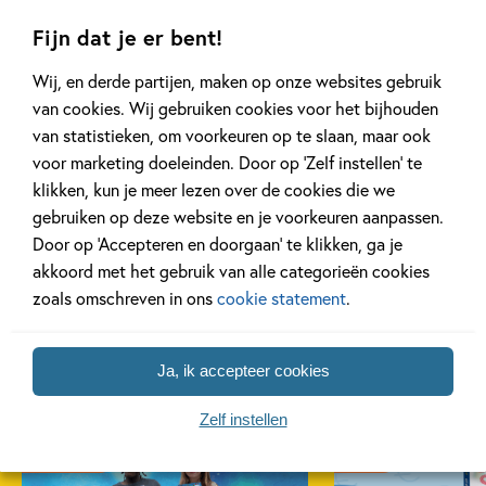
Ludwig Volbeda
Fijn dat je er bent!
Wij, en derde partijen, maken op onze websites gebruik
...
van cookies. Wij gebruiken cookies voor het bijhouden
van statistieken, om voorkeuren op te slaan, maar ook
voor marketing doeleinden. Door op ‘Zelf instellen’ te
Lees meer
klikken, kun je meer lezen over de cookies die we
gebruiken op deze website en je voorkeuren aanpassen.
Door op ‘Accepteren en doorgaan’ te klikken, ga je
akkoord met het gebruik van alle categorieën cookies
zoals omschreven in ons
cookie statement
.
Gerelateerde artikelen
Ja, ik accepteer cookies
Zelf instellen
Kinderpanel
Nieuws