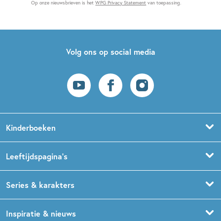
Op onze nieuwsbrieven is het
WPG Privacy Statement
van toepassing.
Volg ons op social media
Kinderboeken
Voorleesboeken
Leeftijdspagina’s
Prentenboeken
Boekentips 0 - 1,5 jaar
Series & karakters
Peuterboeken
Boekentips 1,5 - 3 jaar
De Gorgels
Inspiratie & nieuws
Babyboeken