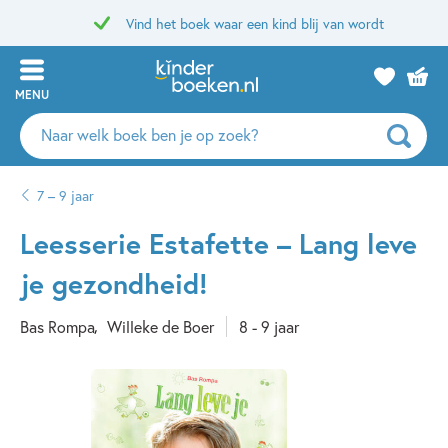
Vind het boek waar een kind blij van wordt
MENU
Zoeken
naar
boeken,
7 – 9 jaar
auteurs
en
Leesserie Estafette – Lang leve
uitgevers
je gezondheid!
Bas Rompa
Willeke de Boer
8 - 9 jaar