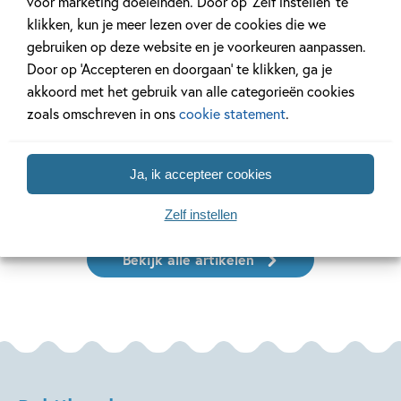
voor marketing doeleinden. Door op ‘Zelf instellen’ te
klikken, kun je meer lezen over de cookies die we
gebruiken op deze website en je voorkeuren aanpassen.
Door op ‘Accepteren en doorgaan’ te klikken, ga je
11 JANUARI 2026
22 DECEMBER 2025
Ons Kinderpanel leest:
Ons Kinderpan
akkoord met het gebruik van alle categorieën cookies
‘Marvel Superhelden’
‘Vraag het Sa
zoals omschreven in ons
cookie statement
.
Ja, ik accepteer cookies
Lees meer
Lees meer
Zelf instellen
Bekijk alle artikelen