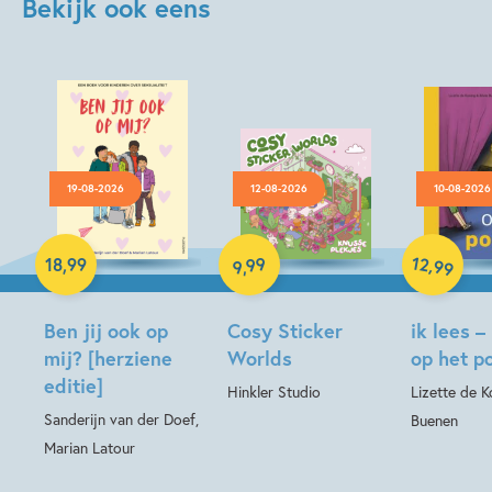
Bekijk ook eens
19-08-2026
12-08-2026
10-08-2026
Paperback
Hardcover
12
99
,
18
,
99
99
,
9
Hardcover
Ben jij ook op
Cosy Sticker
ik lees –
mij? [herziene
Worlds
op het p
editie]
Hinkler Studio
Lizette de Ko
Sanderijn van der Doef,
Buenen
Marian Latour