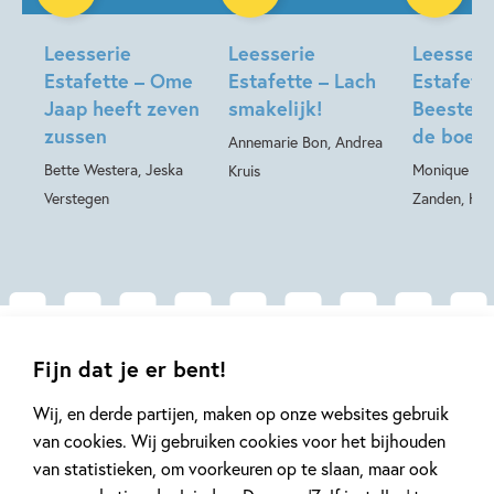
Leesserie
Leesserie
Leesseri
Estafette – Ome
Estafette – Lach
Estafett
Jaap heeft zeven
smakelijk!
Beestenb
zussen
de boer
Annemarie Bon, Andrea
Bette Westera, Jeska
Monique van
Kruis
Verstegen
Zanden, Hele
Gerelateerde artikelen
Fijn dat je er bent!
Wij, en derde partijen, maken op onze websites gebruik
van cookies. Wij gebruiken cookies voor het bijhouden
Kinderpanel
Kinderpanel
van statistieken, om voorkeuren op te slaan, maar ook