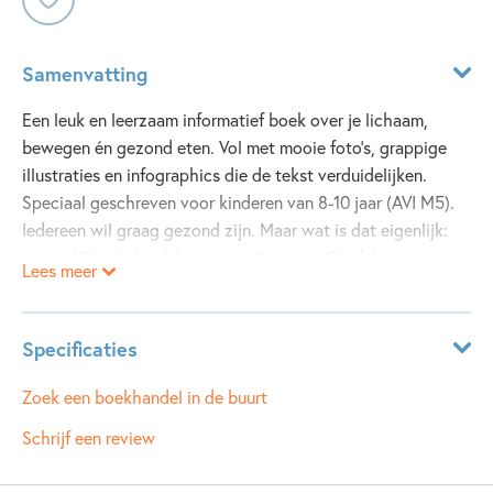
Samenvatting
Een leuk en leerzaam informatief boek over je lichaam,
bewegen én gezond eten. Vol met mooie foto's, grappige
illustraties en infographics die de tekst verduidelijken.
Speciaal geschreven voor kinderen van 8-10 jaar (AVI M5).
Iedereen wil graag gezond zijn. Maar wat is dat eigenlijk:
gezond? In dit boek lees je er alles over. Ontdek waarom
Lees meer
bewegen goed is voor je gezondheid. Kijk wat je allemaal
moet eten om gezond te blijven. Met heel veel weetjes.
Lees smakelijk!
Specificaties
Leeftijdsindicatie:
8 - 9 jaar
Zoek een boekhandel in de buurt
ISBN:
9789048732968
Schrijf een review
NUR:
213