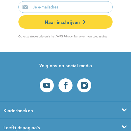
E-
mailadres
Naar inschrijven
Op onze nieuwsbrieven is het
WPG Privacy Statement
van toepassing.
Volg ons op social media
Kinderboeken
Voorleesboeken
Leeftijdspagina’s