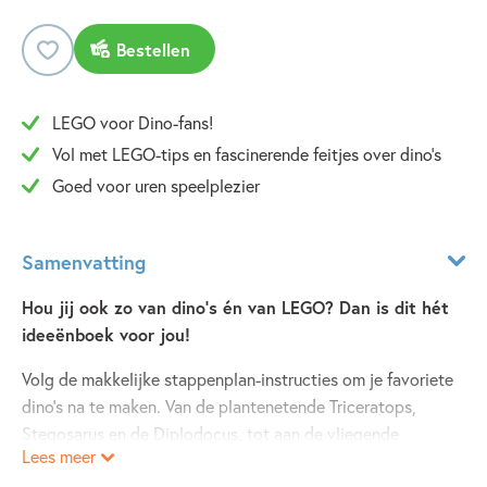
Bestellen
LEGO voor Dino-fans!
Vol met LEGO-tips en fascinerende feitjes over dino’s
Goed voor uren speelplezier
Samenvatting
Hou jij ook zo van dino’s én van LEGO? Dan is dit hét
ideeënboek voor jou!
Volg de makkelijke stappenplan-instructies om je favoriete
dino’s na te maken. Van de plantenetende Triceratops,
Stegosarus en de Diplodocus, tot aan de vliegende
Lees meer
Archaeopteryx en Pteranodon: ze staan allemaal in dit