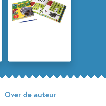
Dieren & natuur
Dinosaurussen
Doeboeken
Feiten & weetjes
Hobby & knutselen
Non-fictie
Warren Elsmore
Over de auteur