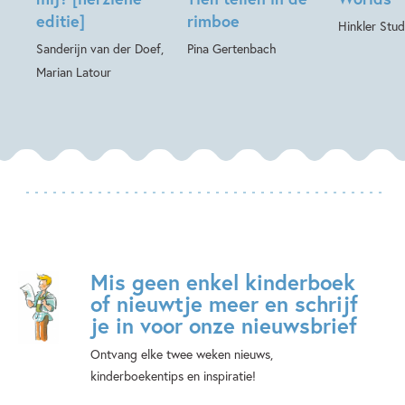
editie]
rimboe
Hinkler Stud
Sanderijn van der Doef,
Pina Gertenbach
Marian Latour
Mis geen enkel kinderboek
of nieuwtje meer en schrijf
je in voor onze nieuwsbrief
Ontvang elke twee weken nieuws,
kinderboekentips en inspiratie!