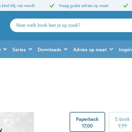
 kind blij van wordt
Vraag gratis advies op maat
Zoeken
naar
boeken,
auteurs
d
Series
Downloads
Advies op maat
Inspir
en
uitgevers
Paperback
E-book
17
,
00
9
,
99