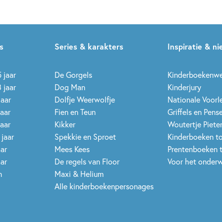
s
Series & karakters
Inspiratie & n
 jaar
De Gorgels
Kinderboekenw
 jaar
Dog Man
Kinderjury
jaar
Dolfje Weerwolfje
Nationale Voor
jaar
Fien en Teun
Griffels en Pens
jaar
Kikker
Woutertje Pieter
 jaar
Spekkie en Sproet
Kinderboeken t
aar
Mees Kees
Prentenboeken 
aar
De regels van Floor
Voor het onderw
n
Maxi & Helium
Alle kinderboekenpersonages