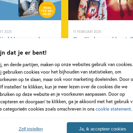
Kenmerken van dit boek
12+ jaar
Tom De Cock
RT 2025
11 FEBRUARI 2025
ij al klaar voor de
Ons Kinderpanel leest: ‘
 van het Geld?
Puzzel Challenge’
jn dat je er bent!
4 maart tot en met 28 maart
Ons Kinderpanel las 'De Puzze
j, en derde partijen, maken op onze websites gebruik van cookies.
 Week van het Geld, een
Challenge' van Annet Jacobs,
j gebruiken cookies voor het bijhouden van statistieken, om
waarin extra aandacht
spannend en avontuurlijk boe
orkeuren op te slaan, maar ook voor marketing doeleinden. Door 
 besteed aan het maken van
Ook leuk voor kinderen die
elf instellen’ te klikken, kun je meer lezen over de cookies die we
ndige financiële keuzes
minder graag lezen!
bruiken op deze website en je voorkeuren aanpassen. Door op
jongeren. Het nieuwste boek
ccepteren en doorgaan’ te klikken, ga je akkoord met het gebruik 
aja Cazemier, Geen Saldo,
le categorieën cookies zoals omschreven in ons
cookie statement
.
hier perfect op aan.
eer
Lees meer
Zelf instellen
Ja, ik accepteer cookies