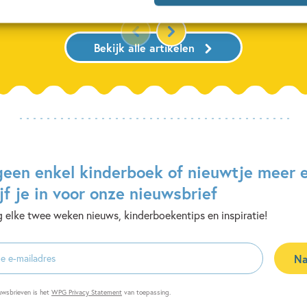
Bekijk alle artikelen
geen enkel kinderboek of nieuwtje meer 
jf je in voor onze nieuwsbrief
 elke twee weken nieuws, kinderboekentips en inspiratie!
Na
es
uwsbrieven is het
WPG Privacy Statement
van toepassing.