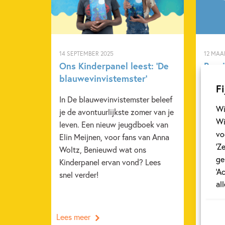
14 SEPTEMBER 2025
12 MAA
Ons Kinderpanel leest: ‘De
Ben j
blauwevinvistemster’
Week
Fi
In De blauwevinvistemster beleef
Van 2
Wi
je de avontuurlijkste zomer van je
is de
Wi
leven. Een nieuw jeugdboek van
week 
vo
Elin Meijnen, voor fans van Anna
wordt
‘Z
Woltz, Benieuwd wat ons
versta
ge
Kinderpanel ervan vond? Lees
door 
‘A
snel verder!
van C
al
sluit 
Lees meer
Lees m