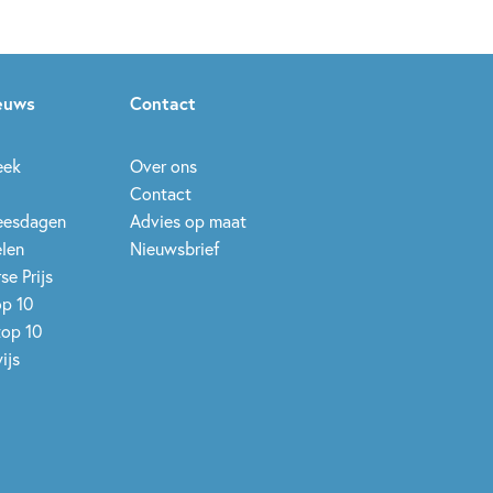
ieuws
Contact
eek
Over ons
Contact
leesdagen
Advies op maat
elen
Nieuwsbrief
se Prijs
op 10
top 10
ijs