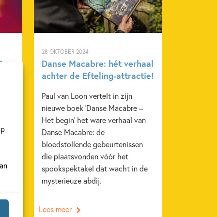
28 OKTOBER 2024
De
Danse Macabre: hét verhaal
achter de Efteling-attractie!
l
Paul van Loon vertelt in zijn
 een
nieuwe boek ‘Danse Macabre –
k.
Het begin’ het ware verhaal van
op
Danse Macabre: de
bloedstollende gebeurtenissen
die plaatsvonden vóór het
van
spookspektakel dat wacht in de
mysterieuze abdij.
Lees meer