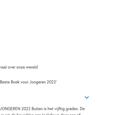
erhaal over onze wereld
 'Beste Boek voor Jongeren 2022'
GEREN 2022 Buiten is het vijftig graden. De
er is om de haverklap een lockdown door een of