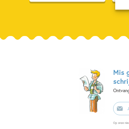
Mis 
schri
Ontvang
E-
mailadr
Op onze nie