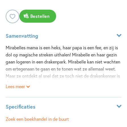
Bestellen
Samenvatting
Mirabelles mama is een heks, haar papa is een fee, en zij is
dol op magische streken uithalen! Mirabelle en haar gezin
gaan logeren in een drakenpark. Mirabelle kan niet wachten
om ertegenaan te gaan en te tonen wat ze allemaal weet.
Maar ze ontdekt al snel dat ze toch niet de drakenkenner is
die ze dacht te zijn…
Lees meer
Specificaties
ISBN:
9789002284038
Zoek een boekhandel in de buurt
NUR:
282