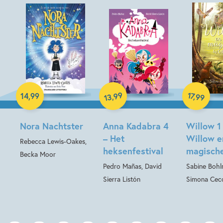
Hardcover
Hardcover
Hardcover
99
17
,
,
14
,
99
99
13
Nora Nachtster
Anna Kadabra 4
Willow 1
– Het
Willow e
Rebecca Lewis-Oakes,
heksenfestival
magisch
Becka Moor
Pedro Mañas, David
Sabine Bohl
Sierra Listón
Simona Cecc