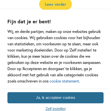
Lees verder
Fijn dat je er bent!
Wij, en derde partijen, maken op onze websites gebruik
Andere boeken uit de serie
van cookies. Wij gebruiken cookies voor het bijhouden
van statistieken, om voorkeuren op te slaan, maar ook
'Mirabelle'
voor marketing doeleinden. Door op ‘Zelf instellen’ te
klikken, kun je meer lezen over de cookies die we
gebruiken op deze website en je voorkeuren aanpassen.
Door op ‘Accepteren en doorgaan’ te klikken, ga je
akkoord met het gebruik van alle categorieën cookies
Deel 6
Deel 5
zoals omschreven in ons
cookie statement
.
Ja, ik accepteer cookies
99
13
Hardcover
Hardcover
,
,
13
,
99
99
13
Hardcover
Zelf instellen