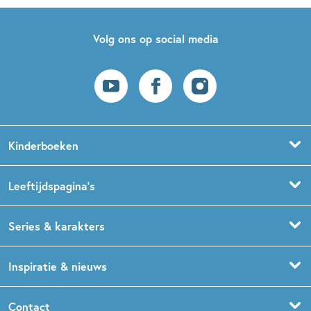
Volg ons op social media
Kinderboeken
Voorleesboeken
Leeftijdspagina’s
Prentenboeken
Boekentips 0 - 1,5 jaar
Series & karakters
Peuterboeken
Boekentips 1,5 - 3 jaar
De Gorgels
Inspiratie & nieuws
Babyboeken
Boekentips 3 - 5 jaar
Dog Man
Kinderboekenweek
Contact
Sprookjesboeken