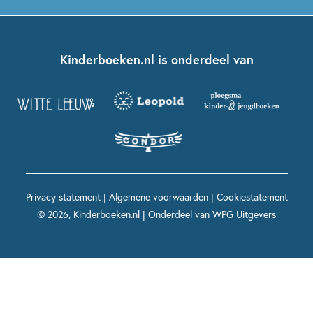
Boekentips 5 - 7 jaar
Dolfje Weerwolfje
Kinderjury
Over ons
Kinderboeken klassiekers
Boekentips 7 - 9 jaar
Fien en Teun
Nationale Voorleesdagen
Contact
Kinderboeken.nl is onderdeel van
Kinderboeken diversiteit
Boekentips 9 - 12 jaar
Kikker
Griffels en Penselen
Advies op maat
Grappige kinderboeken
Boekentips 12+ jaar
Spekkie en Sproet
Woutertje Pieterse Prijs
Nieuwsbrief
Spannende kinderboeken
Boekentips 15+ jaar
Mees Kees
Kinderboeken top 10
Alle boeken per onderwerp
Voor volwassenen
De regels van Floor
Prentenboeken top 10
Privacy statement
|
Algemene voorwaarden
|
Cookiestatement
Maxi & Helium
© 2026, Kinderboeken.nl | Onderdeel van
WPG Uitgevers
Voor het onderwijs
Alle kinderboekenpersonages