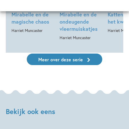
Mirabelle 6 –
Mirabelle 5 –
Mirabell
Mirabelle en de
Mirabelle en de
Kattenkw
magische chaos
ondeugende
het kwad
vleermuiskatjes
Harriet Muncaster
Harriet Mun
Harriet Muncaster
Meer over deze serie
Bekijk ook eens