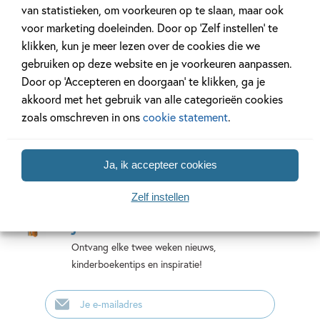
van statistieken, om voorkeuren op te slaan, maar ook
voor marketing doeleinden. Door op ‘Zelf instellen’ te
klikken, kun je meer lezen over de cookies die we
Bekijk alle artikelen
gebruiken op deze website en je voorkeuren aanpassen.
Door op ‘Accepteren en doorgaan’ te klikken, ga je
akkoord met het gebruik van alle categorieën cookies
zoals omschreven in ons
cookie statement
.
Ja, ik accepteer cookies
Mis geen enkel kinderboek
Zelf instellen
of nieuwtje meer en schrijf
je in voor onze nieuwsbrief
Ontvang elke twee weken nieuws,
kinderboekentips en inspiratie!
E-
mailadres