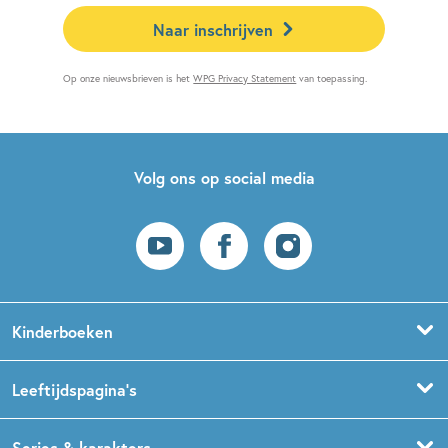
Naar inschrijven
Op onze nieuwsbrieven is het
WPG Privacy Statement
van toepassing.
Volg ons op social media
Kinderboeken
Voorleesboeken
Leeftijdspagina’s
Prentenboeken
Boekentips 0 - 1,5 jaar
Series & karakters