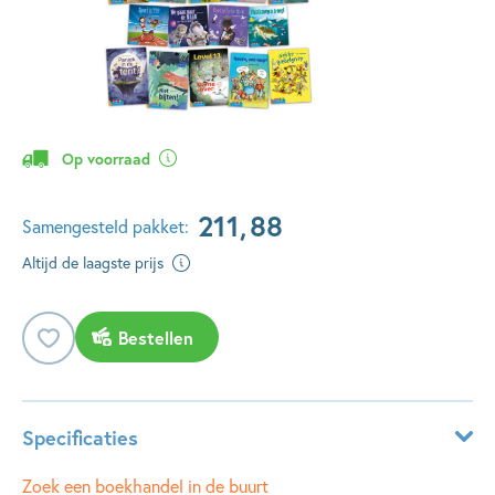
Op voorraad
211
,
88
Samengesteld pakket:
Altijd de laagste prijs
Bestellen
Specificaties
Leeftijdsindicatie:
9 - 10 jaar
Zoek een boekhandel in de buurt