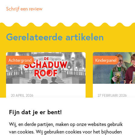
ISBN:
9789048733699
Schrijf een review
NUR:
283
Type:
Samengesteld pakket
Auteur(s):
Gerelateerde artikelen
Prijs:
211
,
88
Uitgever:
Zwijsen Uitgeverij
Verschijningsdatum:
22-05-2018
Achtergrond
Kinderpanel
Kenmerken van samengesteld pakket
9 – 12 jaar
20 APRIL 2026
27 FEBRUARI 2026
Oplossing ‘De schaduwroof’
Ons Kinderpane
puzzel!
regent ganzen’
Fijn dat je er bent!
Wij, en derde partijen, maken op onze websites gebruik
van cookies. Wij gebruiken cookies voor het bijhouden
Lees meer
Lees meer