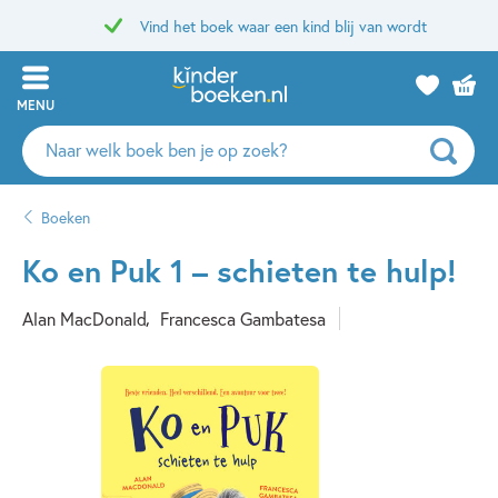
Vind het boek waar een kind blij van wordt
MENU
Zoeken
naar
boeken,
Boeken
auteurs
en
Ko en Puk 1 – schieten te hulp!
uitgevers
Alan MacDonald
Francesca Gambatesa