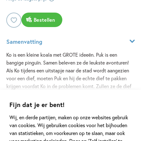
Bestellen
Samenvatting
Ko is een kleine koala met GROTE ideeën. Puk is een
bangige pinguïn. Samen beleven ze de leukste avonturen!
Als Ko tijdens een uitstapje naar de stad wordt aangezien
voor een dief, moeten Puk en hij de echte dief te pakken
krijgen voordat Ko in de problemen komt. Zullen ze de dief
te slim af zijn? Zeker weten! Leeftijd: 6+
Lees meer
Fijn dat je er bent!
Wij, en derde partijen, maken op onze websites gebruik
Specificaties
van cookies. Wij gebruiken cookies voor het bijhouden
van statistieken, om voorkeuren op te slaan, maar ook
ISBN:
9789048322350
Zoek een boekhandel in de buurt
voor marketing doeleinden. Door op ‘Zelf instellen’ te