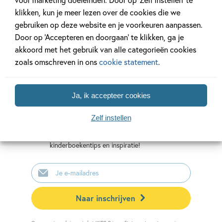
NUR:
281
Schrijf een review
klikken, kun je meer lezen over de cookies die we
Type:
Hardcover
gebruiken op deze website en je voorkeuren aanpassen.
Auteur(s):
Alan MacDonald
Door op ‘Accepteren en doorgaan’ te klikken, ga je
Illustrator:
Francesca Gambatesa
akkoord met het gebruik van alle categorieën cookies
zoals omschreven in ons
cookie statement
.
Prijs:
12
,
50
Aantal pagina's:
96
Mis geen enkel kinderboek
Uitgever:
Veltman Uitgevers B.V.
Ja, ik accepteer cookies
of nieuwtje meer en schrijf
Verschijningsdatum:
01-02-2025
je in voor onze nieuwsbrief
Zelf instellen
Ontvang elke twee weken nieuws,
kinderboekentips en inspiratie!
E-
mailadres
Naar inschrijven