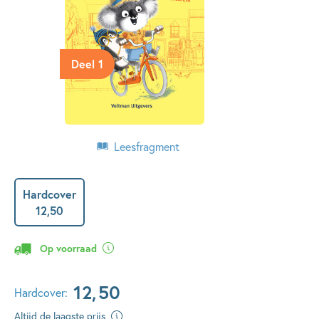
Deel 1
Leesfragment
Hardcover
12
,
50
Op voorraad
12
,
50
Hardcover:
Altijd de laagste prijs