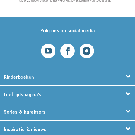
Op onze nieuwsbrieven is het
WPG Privacy Statement
van toepassing.
Volg ons op social media
Kinderboeken
Voorleesboeken
Leeftijdspagina’s
Prentenboeken
Boekentips 0 - 1,5 jaar
Series & karakters
Peuterboeken
Boekentips 1,5 - 3 jaar
De Gorgels
Inspiratie & nieuws
Babyboeken
Boekentips 3 - 5 jaar