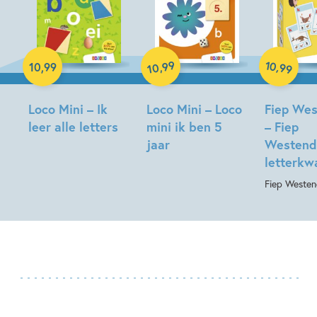
Paperback
Paperback
Spel
99
10
,
,
10
,
99
99
10
Loco Mini – Ik
Loco Mini – Loco
Fiep We
leer alle letters
mini ik ben 5
– Fiep
jaar
Westend
letterkw
Fiep Weste