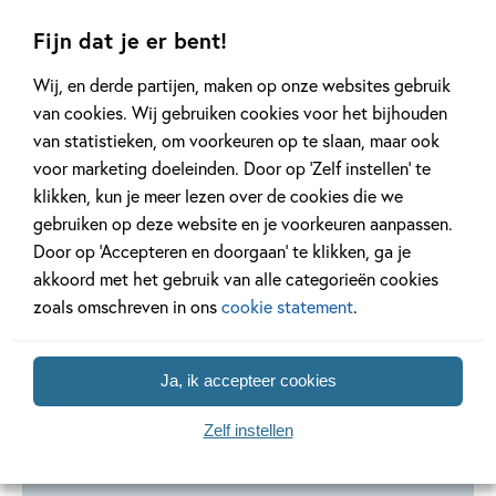
leren lezen edutainment'
Fijn dat je er bent!
Wij, en derde partijen, maken op onze websites gebruik
van cookies. Wij gebruiken cookies voor het bijhouden
van statistieken, om voorkeuren op te slaan, maar ook
voor marketing doeleinden. Door op ‘Zelf instellen’ te
klikken, kun je meer lezen over de cookies die we
gebruiken op deze website en je voorkeuren aanpassen.
Door op ‘Accepteren en doorgaan’ te klikken, ga je
Paperback
Spel
Spel
99
15
,
,
9
,
99
99
13
akkoord met het gebruik van alle categorieën cookies
zoals omschreven in ons
cookie statement
.
Veilig leren lezen
Veilig leren lezen
Veilig le
edutainment – ik
edutainment –
edutainm
Ja, ik accepteer cookies
leer kleuren,
domino Veilig
Letterfee
lezen, schrijven
leren lezen
leren le
Zelf instellen