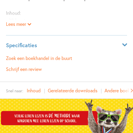
Inhoud:
- 32 kaarten
Lees meer
- spelregels
Leerdoelen:
Specificaties
- Oefenen met zinsbouw
- Lezen van zinnen
ISBN:
9789048737420
Zoek een boekhandel in de buurt
- Prikkelen van de fantasie
NUR:
023
Schrijf een review
Type:
Spel
Auteur(s):
Inhoud
Gerelateerde downloads
Andere boeken 
Snel naar:
Prijs:
10
,
99
Uitgever:
Uitgeverij Zwijsen
Verschijningsdatum:
02-04-2020
Kenmerken van spel