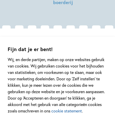
boerderij
Gerelateerde artikelen
Fijn dat je er bent!
Wij, en derde partijen, maken op onze websites gebruik
Tiplijst
van cookies. Wij gebruiken cookies voor het bijhouden
van statistieken, om voorkeuren op te slaan, maar ook
voor marketing doeleinden. Door op ‘Zelf instellen’ te
klikken, kun je meer lezen over de cookies die we
gebruiken op deze website en je voorkeuren aanpassen.
11 JUNI 2024
Door op ‘Accepteren en doorgaan’ te klikken, ga je
De leukste en mooiste
akkoord met het gebruik van alle categorieën cookies
geluidsboekjes
zoals omschreven in ons
cookie statement
.