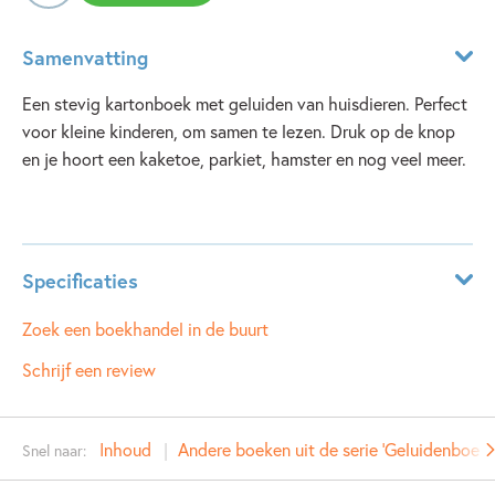
Samenvatting
Een stevig kartonboek met geluiden van huisdieren. Perfect
voor kleine kinderen, om samen te lezen. Druk op de knop
en je hoort een kaketoe, parkiet, hamster en nog veel meer.
Lees meer
Specificaties
ISBN:
9781474988216
Zoek een boekhandel in de buurt
NUR:
270
Schrijf een review
Type:
Hardcover
Auteur(s):
Inhoud
Andere boeken uit de serie 'Geluidenboekje
Snel naar:
Prijs:
12
,
99
Aantal pagina's:
10