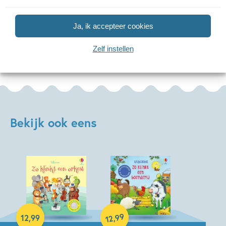
Lees meer
Ja, ik accepteer cookies
Zelf instellen
Bekijk ook eens
99
,
12
,
99
12
Hardcover
Hardcover