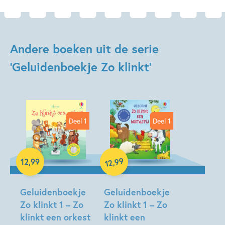
Uitgever:
Usborne Publishers
Verschijningsdatum:
06-10-2020
Andere boeken uit de serie
'Geluidenboekje Zo klinkt'
Deel 1
Deel 1
99
,
12
,
99
12
Hardcover
Hardcover
Geluidenboekje
Geluidenboekje
Zo klinkt 1 – Zo
Zo klinkt 1 – Zo
klinkt een orkest
klinkt een