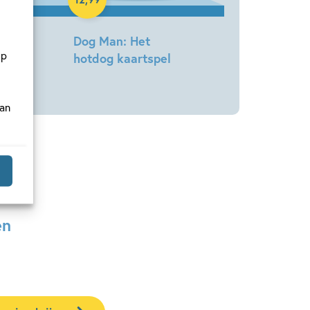
 yeti
Dog Man: Het
op
hotdog kaartspel
Dav
Pilkey
van
en