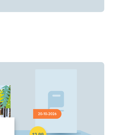
20-10-2026
Knuffel
12
,
99