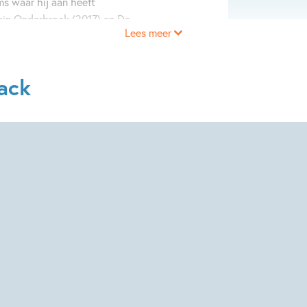
s waar hij aan heeft
ein Onderbroek (2017) en De
Lees meer
2).
ack