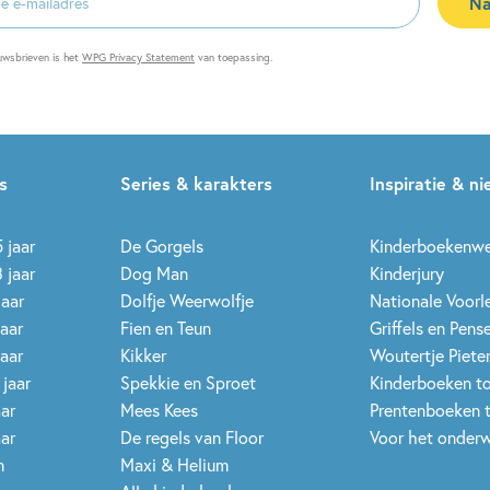
Na
es
uwsbrieven is het
WPG Privacy Statement
van toepassing.
s
Series & karakters
Inspiratie & n
 jaar
De Gorgels
Kinderboekenw
 jaar
Dog Man
Kinderjury
jaar
Dolfje Weerwolfje
Nationale Voor
jaar
Fien en Teun
Griffels en Pens
jaar
Kikker
Woutertje Pieter
 jaar
Spekkie en Sproet
Kinderboeken t
aar
Mees Kees
Prentenboeken 
aar
De regels van Floor
Voor het onderw
n
Maxi & Helium