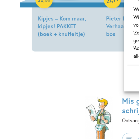
22
Wi
Wi
Kipjes – Kom maar,
Pieter Konijn
vo
kipjes! PAKKET
Verhaaltjes u
‘Z
(boek + knuffeltje)
bos
ge
Hilde
Beatrix
‘A
Peters
Potter
al
Mis 
schri
Ontvang
E-