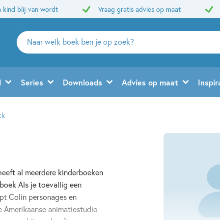
 kind blij van wordt
Vraag gratis advies op maat
Zoeken
naar
boeken,
auteurs
d
Series
Downloads
Advies op maat
Inspir
en
uitgevers
ck
 heeft al meerdere kinderboeken
boek Als je toevallig een
pt Colin personages en
te Amerikaanse animatiestudio