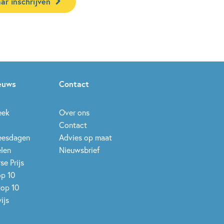
ar inschrijven
ieuws
Contact
eek
Over ons
Contact
leesdagen
Advies op maat
elen
Nieuwsbrief
se Prijs
op 10
top 10
ijs