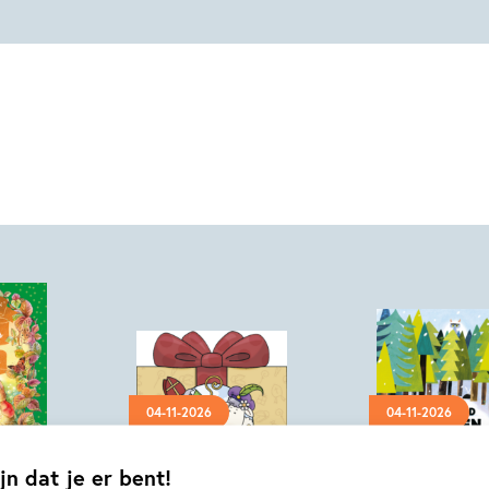
Hardcover
04-11-2026
04-11-2026
Hardcover
jn dat je er bent!
10
99
,
,