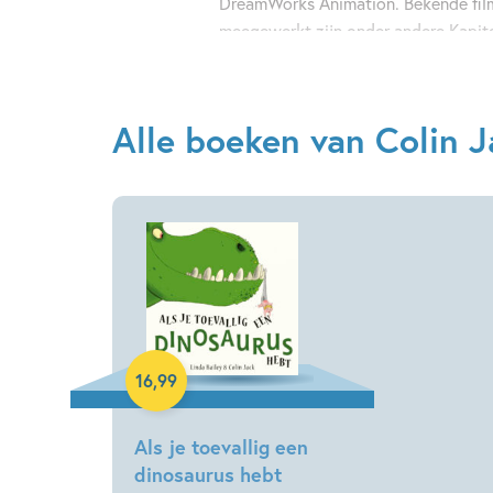
DreamWorks Animation. Bekende film
meegewerkt zijn onder andere Kapit
gelaarsde kat: De laatste wens (202
Alle boeken van Colin J
Hardcover
16
,
99
Als je toevallig een
dinosaurus hebt