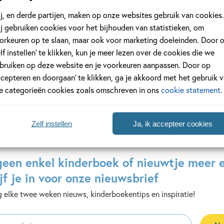
99
15
j, en derde partijen, maken op onze websites gebruik van cookies.
j gebruiken cookies voor het bijhouden van statistieken, om
 –
Mike & Molly –
Zo vind je een
orkeuren op te slaan, maar ook voor marketing doeleinden. Door 
it het
Mike & Molly
Matt
elf instellen’ te klikken, kun je meer lezen over de cookies die we
vieren Sinterklaas
Hunt
bruiken op deze website en je voorkeuren aanpassen. Door op
Nick
ccepteren en doorgaan’ te klikken, ga je akkoord met het gebruik 
Driessen
le categorieën cookies zoals omschreven in ons
cookie statement
.
Zelf instellen
Ja, ik accepteer cookies
geen enkel kinderboek of nieuwtje meer 
jf je in voor onze nieuwsbrief
 elke twee weken nieuws, kinderboekentips en inspiratie!