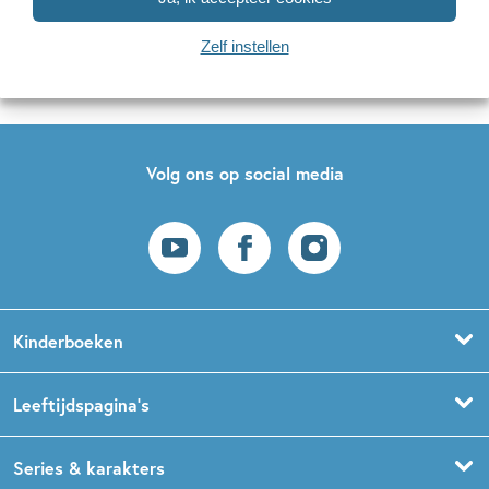
Naar inschrijven
Zelf instellen
Op onze nieuwsbrieven is het
WPG Privacy Statement
van toepassing.
Volg ons op social media
Kinderboeken
Voorleesboeken
Leeftijdspagina’s
Prentenboeken
Boekentips 0 - 1,5 jaar
Series & karakters
Peuterboeken