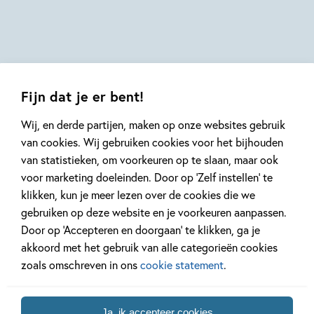
Roelof
Susie
Hodge,
Wijtsma
Hodge,
Teresa
Teresa
Bellón
Bellón
Fijn dat je er bent!
Wij, en derde partijen, maken op onze websites gebruik
van cookies. Wij gebruiken cookies voor het bijhouden
van statistieken, om voorkeuren op te slaan, maar ook
Mis geen enkel kinderboek
voor marketing doeleinden. Door op ‘Zelf instellen’ te
of nieuwtje meer en schrijf
klikken, kun je meer lezen over de cookies die we
je in voor onze nieuwsbrief
gebruiken op deze website en je voorkeuren aanpassen.
Ontvang elke twee weken nieuws,
Door op ‘Accepteren en doorgaan’ te klikken, ga je
kinderboekentips en inspiratie!
akkoord met het gebruik van alle categorieën cookies
zoals omschreven in ons
cookie statement
.
E-
mailadres
Ja, ik accepteer cookies