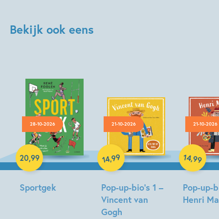
Bekijk ook eens
28-10-2026
21-10-2026
21-10-2026
Hardcover
Hardcover
Hardcover
99
14
,
,
20
,
99
99
14
Sportgek
Pop-up-bio’s 1 –
Pop-up-bi
Vincent van
Henri Ma
René
Gogh
Foolen,
Susie