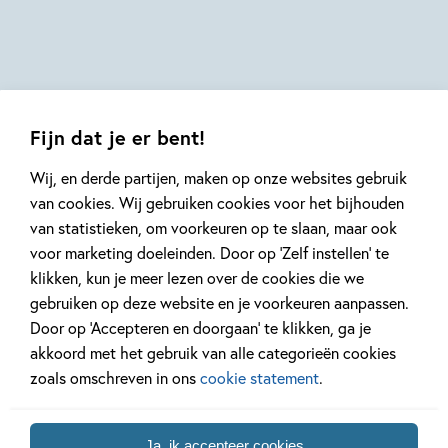
Roelof
Susie
Hodge,
Wijtsma
Hodge,
Teresa
Teresa
Bellón
Bellón
Fijn dat je er bent!
Wij, en derde partijen, maken op onze websites gebruik
van cookies. Wij gebruiken cookies voor het bijhouden
van statistieken, om voorkeuren op te slaan, maar ook
Mis geen enkel kinderboek
voor marketing doeleinden. Door op ‘Zelf instellen’ te
of nieuwtje meer en schrijf
klikken, kun je meer lezen over de cookies die we
je in voor onze nieuwsbrief
gebruiken op deze website en je voorkeuren aanpassen.
Ontvang elke twee weken nieuws,
Door op ‘Accepteren en doorgaan’ te klikken, ga je
kinderboekentips en inspiratie!
akkoord met het gebruik van alle categorieën cookies
zoals omschreven in ons
cookie statement
.
E-
mailadres
Ja, ik accepteer cookies