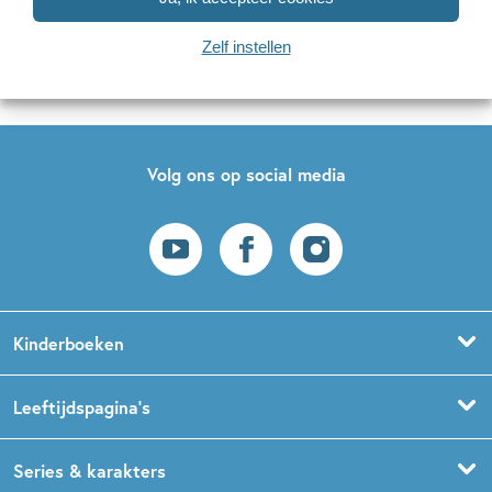
Naar inschrijven
Zelf instellen
Op onze nieuwsbrieven is het
WPG Privacy Statement
van toepassing.
Volg ons op social media
Kinderboeken
Voorleesboeken
Leeftijdspagina’s
Prentenboeken
Boekentips 0 - 1,5 jaar
Series & karakters
Peuterboeken