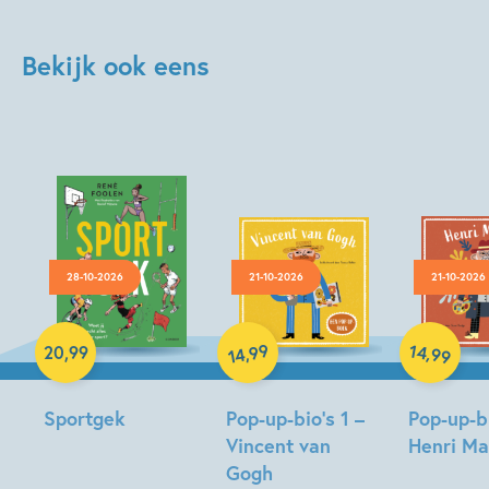
Bekijk ook eens
28-10-2026
21-10-2026
21-10-2026
Hardcover
Hardcover
Hardcover
99
14
,
,
20
,
99
99
14
Sportgek
Pop-up-bio’s 1 –
Pop-up-bi
Vincent van
Henri Ma
René
Gogh
Foolen,
Susie