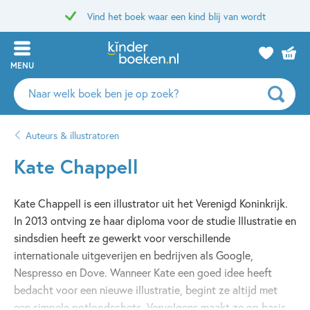
Vind het boek waar een kind blij van wordt
MENU
Zoeken
naar
boeken,
Auteurs & illustratoren
auteurs
en
Kate Chappell
uitgevers
Kate Chappell is een illustrator uit het Verenigd Koninkrijk.
In 2013 ontving ze haar diploma voor de studie Illustratie en
sindsdien heeft ze gewerkt voor verschillende
internationale uitgeverijen en bedrijven als Google,
Nespresso en Dove. Wanneer Kate een goed idee heeft
bedacht voor een nieuwe illustratie, begint ze altijd met
een simpele potloodschets. Vervolgens maakt ze op basis