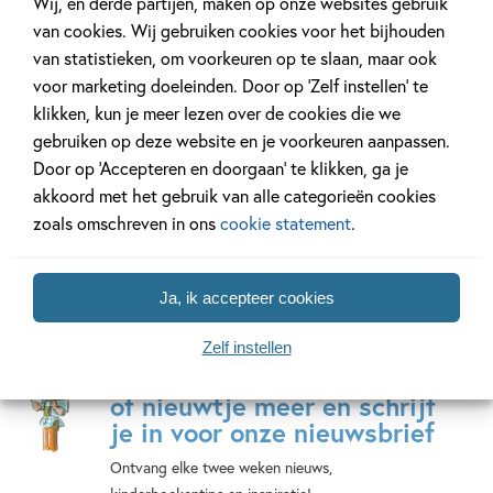
Wij, en derde partijen, maken op onze websites gebruik
van cookies. Wij gebruiken cookies voor het bijhouden
De wereld
Kipjes – Kom
De blau
van statistieken, om voorkeuren op te slaan, maar ook
volgens haaien
maar, kipjes!
maanste
voor marketing doeleinden. Door op ‘Zelf instellen’ te
PAKKET (boek +
Christian
Tonke
klikken, kun je meer lezen over de cookies die we
knuffeltje)
Talbot,
Dragt
gebruiken op deze website en je voorkeuren aanpassen.
Sophie
Hilde
Door op ‘Accepteren en doorgaan’ te klikken, ga je
Hodge
Peters
akkoord met het gebruik van alle categorieën cookies
zoals omschreven in ons
cookie statement
.
Ja, ik accepteer cookies
Zelf instellen
Mis geen enkel kinderboek
of nieuwtje meer en schrijf
je in voor onze nieuwsbrief
Ontvang elke twee weken nieuws,