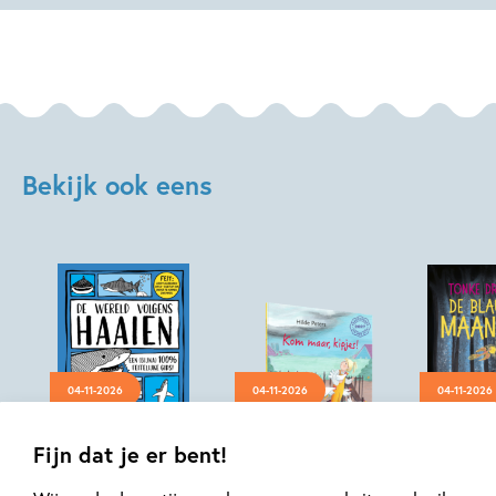
Beauchesne,
Kate
Chappell
Bekijk ook eens
04-11-2026
04-11-2026
04-11-2026
Hardcover
Hardcover
Hardcover
Fijn dat je er bent!
50
23
,
,
14
,
99
99
22