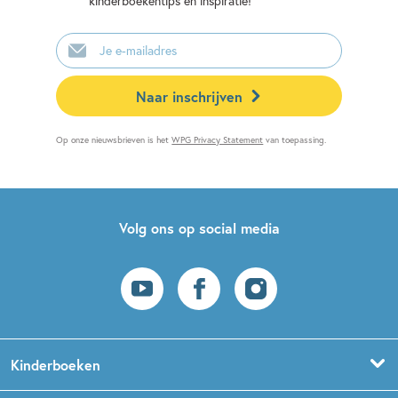
kinderboekentips en inspiratie!
E-
mailadres
Naar inschrijven
Op onze nieuwsbrieven is het
WPG Privacy Statement
van toepassing.
Volg ons op social media
Kinderboeken
Voorleesboeken