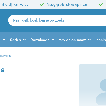
 kind blij van wordt
Vraag gratis advies op maat
Zoeken
naar
boeken,
auteurs
d
Series
Downloads
Advies op maat
Inspir
en
uitgevers
Bouwens
s