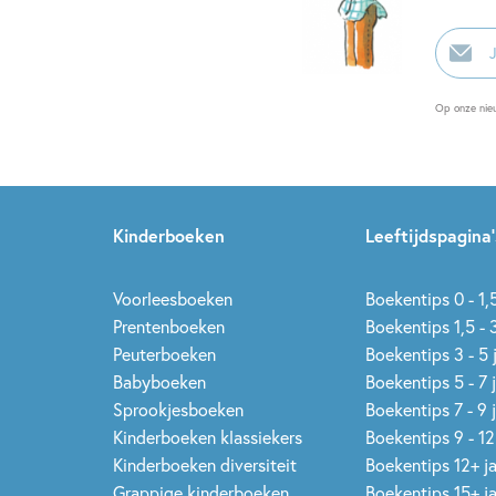
E-
mailadr
Op onze nie
Kinderboeken
Leeftijdspagina’
Voorleesboeken
Boekentips 0 - 1,5
Prentenboeken
Boekentips 1,5 - 3
Peuterboeken
Boekentips 3 - 5 
Babyboeken
Boekentips 5 - 7 
Sprookjesboeken
Boekentips 7 - 9 
Kinderboeken klassiekers
Boekentips 9 - 12
Kinderboeken diversiteit
Boekentips 12+ j
Grappige kinderboeken
Boekentips 15+ j