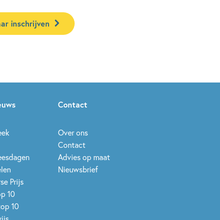
ar inschrijven
ieuws
Contact
eek
Over ons
Contact
leesdagen
Advies op maat
elen
Nieuwsbrief
se Prijs
op 10
top 10
ijs