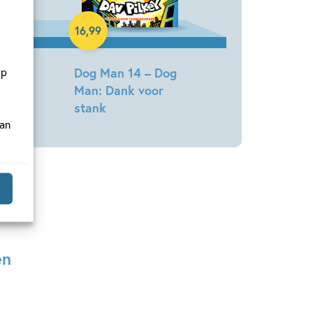
16
,
99
op
Dog Man 14 – Dog
rolie
Man: Dank voor
stank
van
Dav
Pilkey
en