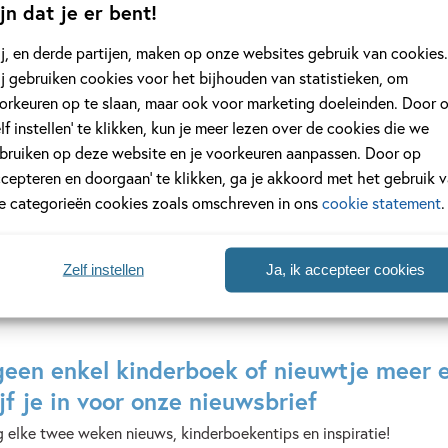
jn dat je er bent!
15
99
,
,
99
18
j, en derde partijen, maken op onze websites gebruik van cookies.
j gebruiken cookies voor het bijhouden van statistieken, om
orkeuren op te slaan, maar ook voor marketing doeleinden. Door 
K-Pop Demon
Mijn oom eet
elf instellen’ te klikken, kun je meer lezen over de cookies die we
Detectives – Tokyo
stiekem smee
bruiken op deze website en je voorkeuren aanpassen. Door op
Takedown
Yorick
ccepteren en doorgaan’ te klikken, ga je akkoord met het gebruik 
Stacia
Goldewijk,
le categorieën cookies zoals omschreven in ons
cookie statement
.
Deutsch,
Jeska
Lidia
Verstegen
Fernandez,
Zelf instellen
Ja, ik accepteer cookies
Katie
Jennings
Campbell
geen enkel kinderboek of nieuwtje meer 
jf je in voor onze nieuwsbrief
 elke twee weken nieuws, kinderboekentips en inspiratie!