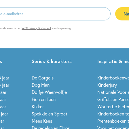
Na
es
uwsbrieven is het
WPG Privacy Statement
van toepassing.
s
Series & karakters
Inspiratie & n
 jaar
De Gorgels
Kinderboekenw
 jaar
Dog Man
Kinderjury
jaar
Dolfje Weerwolfje
Nationale Voor
jaar
Fien en Teun
Griffels en Pens
jaar
Kikker
Woutertje Pieter
 jaar
Spekkie en Sproet
Kinderboeken t
aar
Mees Kees
Prentenboeken 
aar
De regels van Floor
Voor het onderw