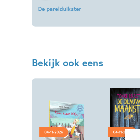
De parelduikster
Miriam
Bouwens
Bekijk ook eens
04-11-2026
04-11-2026
Hardcover
Hardcover