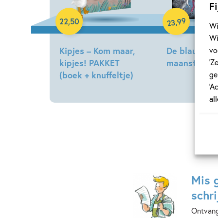
Fi
99
,
22
,
50
23
Wi
Wi
vo
Kipjes – Kom maar,
De blauwe
‘Z
kipjes! PAKKET
maansteen
ge
(boek + knuffeltje)
Tonke
‘A
Hilde
Dragt
al
Peters
Mis 
schri
Ontvang