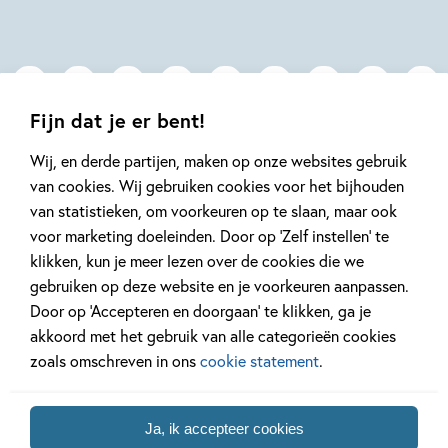
Hilde
Potter
Peters
Fijn dat je er bent!
Wij, en derde partijen, maken op onze websites gebruik
van cookies. Wij gebruiken cookies voor het bijhouden
Mis geen enkel kinderboek
van statistieken, om voorkeuren op te slaan, maar ook
of nieuwtje meer en schrijf
voor marketing doeleinden. Door op ‘Zelf instellen’ te
je in voor onze nieuwsbrief
klikken, kun je meer lezen over de cookies die we
gebruiken op deze website en je voorkeuren aanpassen.
Ontvang elke twee weken nieuws,
Door op ‘Accepteren en doorgaan’ te klikken, ga je
kinderboekentips en inspiratie!
akkoord met het gebruik van alle categorieën cookies
E-
zoals omschreven in ons
cookie statement
.
mailadres
Naar inschrijven
Ja, ik accepteer cookies