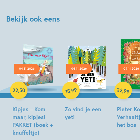
Bekijk ook eens
04-11-2026
04-11-2026
04-11-2026
Hardcover
Hardcover
Hardcover
22
99
,
,
22
,
50
99
15
Kipjes – Kom
Zo vind je een
Pieter Ko
maar, kipjes!
yeti
Verhaaltj
PAKKET (boek +
het bos
Matt
knuffeltje)
Hunt
Beatrix