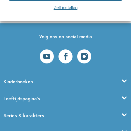
Zelf instellen
Op onze nieuwsbrieven is het
WPG Privacy Statement
van toepassing.
Volg ons op social media
Kinderboeken
Voorleesboeken
Leeftijdspagina’s
Prentenboeken
Boekentips 0 - 1,5 jaar
Series & karakters
Peuterboeken
Boekentips 1,5 - 3 jaar
De Gorgels