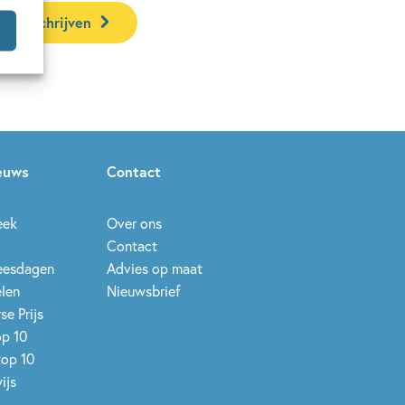
ar inschrijven
ieuws
Contact
eek
Over ons
Contact
leesdagen
Advies op maat
elen
Nieuwsbrief
se Prijs
op 10
top 10
ijs