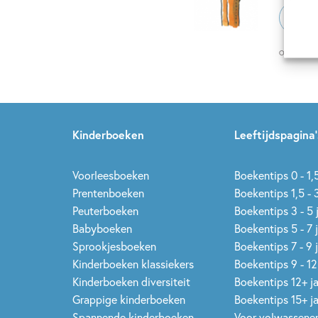
E-
mailadr
Op onze nie
Kinderboeken
Leeftijdspagina’
Voorleesboeken
Boekentips 0 - 1,5
Prentenboeken
Boekentips 1,5 - 3
Peuterboeken
Boekentips 3 - 5 
Babyboeken
Boekentips 5 - 7 
Sprookjesboeken
Boekentips 7 - 9 
Kinderboeken klassiekers
Boekentips 9 - 12
Kinderboeken diversiteit
Boekentips 12+ j
Grappige kinderboeken
Boekentips 15+ j
Spannende kinderboeken
Voor volwassene