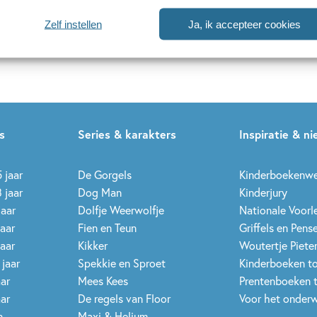
Na
Zelf instellen
Ja, ik accepteer cookies
es
uwsbrieven is het
WPG Privacy Statement
van toepassing.
s
Series & karakters
Inspiratie & n
 jaar
De Gorgels
Kinderboekenw
 jaar
Dog Man
Kinderjury
jaar
Dolfje Weerwolfje
Nationale Voor
jaar
Fien en Teun
Griffels en Pens
jaar
Kikker
Woutertje Pieter
 jaar
Spekkie en Sproet
Kinderboeken t
aar
Mees Kees
Prentenboeken 
aar
De regels van Floor
Voor het onderw
n
Maxi & Helium