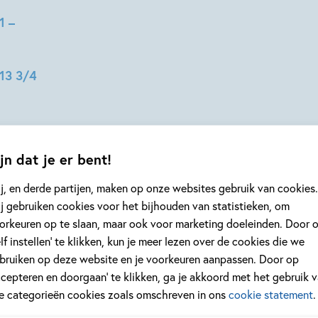
1 –
13 3/4
jn dat je er bent!
j, en derde partijen, maken op onze websites gebruik van cookies.
j gebruiken cookies voor het bijhouden van statistieken, om
orkeuren op te slaan, maar ook voor marketing doeleinden. Door 
elf instellen’ te klikken, kun je meer lezen over de cookies die we
geen enkel kinderboek of nieuwtje meer 
bruiken op deze website en je voorkeuren aanpassen. Door op
jf je in voor onze nieuwsbrief
ccepteren en doorgaan’ te klikken, ga je akkoord met het gebruik 
 elke twee weken nieuws, kinderboekentips en inspiratie!
le categorieën cookies zoals omschreven in ons
cookie statement
.