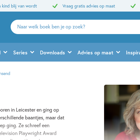
 kind blij van wordt
Vraag gratis advies op maat
Zoeken
naar
boeken,
auteurs
d
Series
Downloads
Advies op maat
Inspir
en
uitgevers
nsend
ren in Leicester en ging op
erschillende baantjes, maar dat
oep ging. Ze schreef een
levision Playwright Award