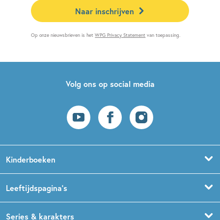
Naar inschrijven
Op onze nieuwsbrieven is het
WPG Privacy Statement
van toepassing.
Volg ons op social media
Kinderboeken
Voorleesboeken
Leeftijdspagina’s
Prentenboeken
Boekentips 0 - 1,5 jaar
Series & karakters