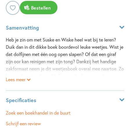
Bestellen
Samenvatting
Heb je zin om met Suske en Wiske heel wat bij te leren?
Duik dan in dit dikke boek boordevol leuke weetjes. Wist je
dat dolfijnen met één oog open slapen? Of dat een giraf
zijn oor kan reinigen met zijn tong? Dankzij het handige
zakformaat neem je dit weetjesboek overal mee naartoe. Zo
kun je al je vrienden verbluffen met leuke weetjes!
Lees meer
Specificaties
ISBN:
9789002278105
Zoek een boekhandel in de buurt
NUR:
210
Schrijf een review
Type:
Paperback