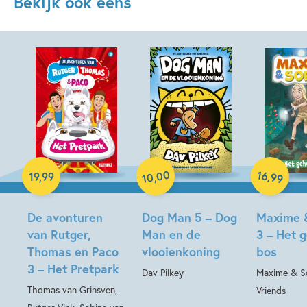
Bekijk ook eens
Paperback
Hardcover
00
16
,
19
,
99
,
99
10
Hardcover
De avonturen
Dog Man 5 – Dog
Maxime 
van Rutger,
Man en de
3 – Het 
Thomas en Paco
vlooienkoning
bos
3 – Het Pretpark
Dav Pilkey
Maxime & So
Thomas van Grinsven,
Vriends