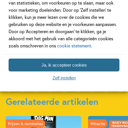
van statistieken, om voorkeuren op te slaan, maar ook
377 – De stenen
376 – De
375 – De
voor marketing doeleinden. Door op ‘Zelf instellen’ te
samoerai
boekenduikers
schaken
klikken, kun je meer lezen over de cookies die we
Peter Van Gucht, Wout
Willy Vandersteen,
Willy Vander
gebruiken op deze website en je voorkeuren aanpassen.
Schoonis
Peter van Gucht, Wout
Peter Van G
Door op ‘Accepteren en doorgaan’ te klikken, ga je
Schoonis
Schoonis
akkoord met het gebruik van alle categorieën cookies
zoals omschreven in ons
cookie statement
.
Ja, ik accepteer cookies
Meer over deze serie
Zelf instellen
Gerelateerde artikelen
Prijzen & nominaties
Winactie