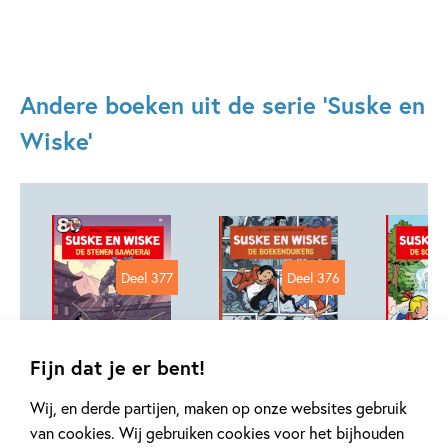
Andere boeken uit de serie 'Suske en
Wiske'
Deel 377
Deel 376
Fijn dat je er bent!
99
7
Paperback
,
99
7
,
99
,
7
Paperback
Paperback
Wij, en derde partijen, maken op onze websites gebruik
van cookies. Wij gebruiken cookies voor het bijhouden
Suske en Wiske
Suske en Wiske
Suske e