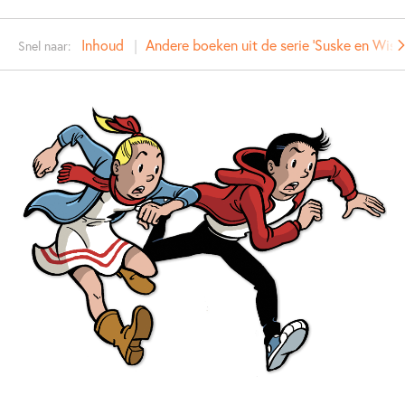
Auteur(s):
Inhoud
Andere boeken uit de serie 'Suske en Wisk
Snel naar:
Prijs:
10
,
99
Aantal pagina's:
192
Uitgever:
SU Kids & Digits
Verschijningsdatum:
06-06-2023
Kenmerken van dit boek
Graphic novel/extra veel beeld