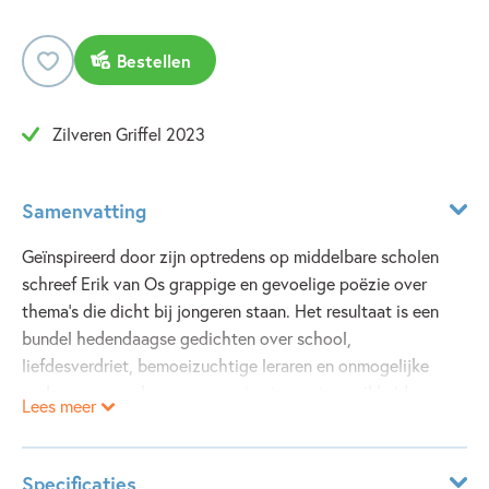
Bestellen
Zilveren Griffel 2023
Samenvatting
Geïnspireerd door zijn optredens op middelbare scholen
schreef Erik van Os grappige en gevoelige poëzie over
thema’s die dicht bij jongeren staan. Het resultaat is een
bundel hedendaagse gedichten over school,
liefdesverdriet, bemoeizuchtige leraren en onmogelijke
ouders, maar ook over opgroeien in een ingewikkelde
Lees meer
wereld. De gedichten werden in kleur geïllustreerd door
drievoudig Gouden Penseel-winnaar Jan Jutte.
Diverse gedichten zijn op muziek gezet en te beluisteren
Specificaties