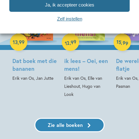
Ja, ik accepteer cookies
Zelf instellen
Hardcover
Hardcover
99
15
Hardcover
,
,
13
,
99
99
12
Dat boek met die
ik lees – Oei, een
De wereld
bananen
mens!
flatje
Erik van Os, Jan Jutte
Erik van Os, Elle van
Erik van Os
Lieshout, Hugo van
Pasman
Look
Zie alle boeken