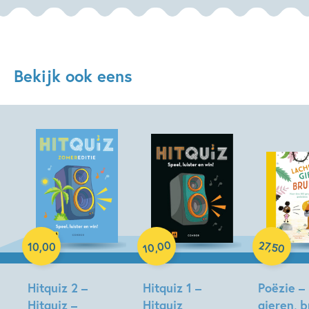
Bekijk ook eens
Paperback
Paperback
Hardcover
00
27
,
10
,
00
,
50
10
Hitquiz 2 –
Hitquiz 1 –
Poëzie –
Hitquiz –
Hitquiz
gieren, b