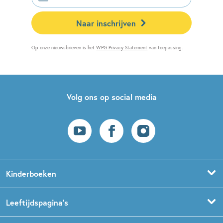
mailadres
Naar inschrijven
Op onze nieuwsbrieven is het
WPG Privacy Statement
van toepassing.
Volg ons op social media
Kinderboeken
Voorleesboeken
Leeftijdspagina’s
Prentenboeken
Boekentips 0 - 1,5 jaar