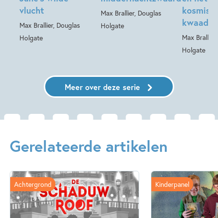
vlucht
kosmisc
Max Brallier, Douglas
kwaad
Max Brallier, Douglas
Holgate
Max Brallier
Holgate
Holgate
Meer over deze serie
Gerelateerde artikelen
Achtergrond
Kinderpanel