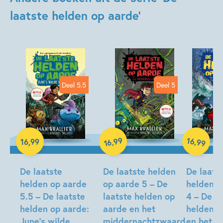
laatste helden op aarde'
Deel 5.5
Deel 5
99
16
,
,
16
,
99
99
16
Hardcover
Hardcover
Hardcover
De laatste
De laatste helden
De laats
helden op aarde
op aarde 5 – De
helden o
5.5 – De laatste
laatste helden op
4 – De la
helden op aarde:
aarde en het
helden o
June’s wilde
middernachtzwaard
en het