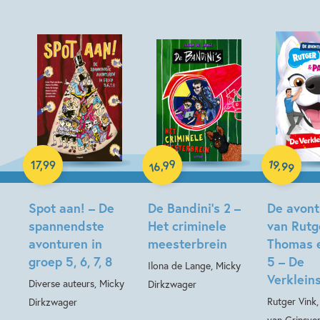
Hardcover
99
19
,
,
17
,
99
99
16
Hardcover
Hardcover
Spot aan! – De
De Bandini’s 2 –
De avont
spannendste
Het criminele
van Rutg
avonturen in
meesterbrein
Thomas 
groep 5, 6, 7, 8
5 – De
Ilona de Lange, Micky
Verkleins
Diverse auteurs, Micky
Dirkzwager
Rutger Vink
Dirkzwager
van Grinsve