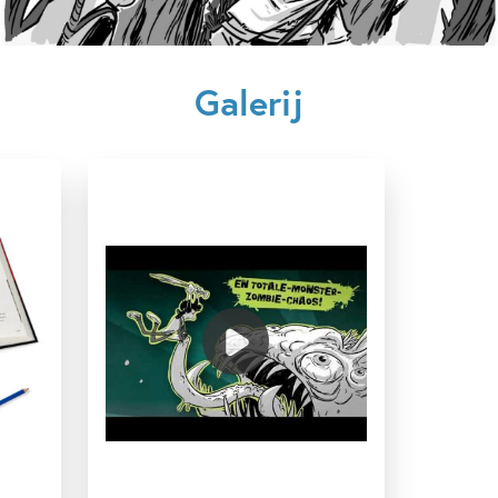
Verschijningsdatum:
21-07-2025
Kenmerken van dit boek
Galerij
12+ jaar
9 – 12 jaar
Actie & avontuur
Bekend van film/tv
Humor
Spanning
Spanning & griezelen
Max Brallier
Douglas Holgate