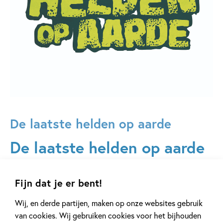
De laatste helden op aarde
De laatste helden op aarde
Jack Sullivan was een gewone jongen met een gewoon
Fijn dat je er bent!
leven. Maar nu is zijn wereld een TOTALE MONSTER-
ZOMBIE-CHAOS! Overal hangen angstaanjagende wezens
Wij, en derde partijen, maken op onze websites gebruik
rond: talloze gigantische monsters, dodelijke klimplanten
van cookies. Wij gebruiken cookies voor het bijhouden
en helse hordes zombies. Bijna alle mensen hebben de stad