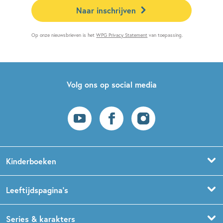
Naar inschrijven
Op onze nieuwsbrieven is het
WPG Privacy Statement
van toepassing.
Volg ons op social media
Kinderboeken
Voorleesboeken
Leeftijdspagina’s
Prentenboeken
Boekentips 0 - 1,5 jaar
Series & karakters