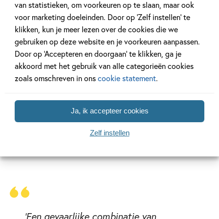
van statistieken, om voorkeuren op te slaan, maar ook
verlaten. Maar Jack en zijn vrienden zijn er nog! Vanuit hun
voor marketing doeleinden. Door op ‘Zelf instellen’ te
coole boomhut (uitgerust met flesraketwerpers, een
klikken, kun je meer lezen over de cookies die we
flatscreen en een slotgrachtzwembad) beleven zij iedere
gebruiken op deze website en je voorkeuren aanpassen.
dag als een soort videogame. Samen gaan ze de strijd aan
Door op ‘Accepteren en doorgaan’ te klikken, ga je
met de monsters en zombies. Hun wapens? Een stel maffe
akkoord met het gebruik van alle categorieën cookies
uitvindingen, een post-apocalyptische auto en flinke
zoals omschreven in ons
cookie statement
.
voorraad oudbakken Oreo’s. Een ding is zeker: zelfs het
eind van de wereld is leuk als je vrienden om je heen hebt!
Nu ook een spannende serie op Netflix.
Ja, ik accepteer cookies
Zelf instellen
Lees verder
'Een gevaarlijke combinatie van