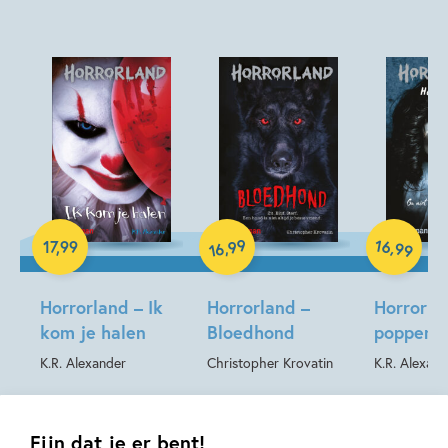
Spanning
Spanning & griezelen
K.R. Alexander
Hardcover
Hardcover
Hardcover
99
16
,
,
17
,
99
99
16
Horrorland – Ik
Horrorland –
Horrorla
kom je halen
Bloedhond
poppenh
K.R. Alexander
Christopher Krovatin
K.R. Alexand
Fijn dat je er bent!