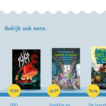
Bekijk ook eens
Hardcover
99
16
,
,
19
,
50
99
14
Hardcover
Hardcover
1991
Spekkie en
De laats