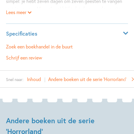
simpel: je hebt zeven dagen om zeven geesten te vangen
met je camera. Maar al snel blijkt dat de game de geesten
Lees meer
écht heeft losgelaten. En stoppen met spelen is geen optie.
Haar volgers denken dat Beatrice de angstaanjagende
achtervolgingen verzint. Maar dat is niet zo. Ze vecht voor
Specificaties
haar leven!
ISBN:
9789020623895
Zoek een boekhandel in de buurt
NUR:
283
Schrijf een review
Type:
Hardcover
Auteur(s):
K.R. Alexander
Inhoud
Andere boeken uit de serie 'Horrorland'
Snel naar:
Vertaler:
Linda Broeder
Prijs:
18
,
99
Aantal pagina's:
288
Uitgever:
Kluitman Alkmaar B.V., Uitgeverij
Verschijningsdatum:
15-06-2023
Andere boeken uit de serie
'Horrorland'
Kenmerken van dit boek