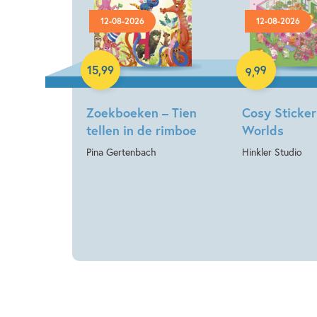
12-08-2026
12-08-2026
Hardcover
Paperback
99
15
,
99
,
9
Zoekboeken – Tien
Cosy Sticker
tellen in de rimboe
Worlds
Pina Gertenbach
Hinkler Studio