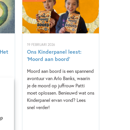
19 FEBRUARI 2026
‘Het
Ons Kinderpanel leest:
‘Moord aan boord’
Moord aan boord is een spannend
avontuur van Arlo Banks, waarin
s,
je de moord op juffrouw Patti
je
moet oplossen. Benieuwd wat ons
ons
Kinderpanel ervan vond? Lees
s
snel verder!
op