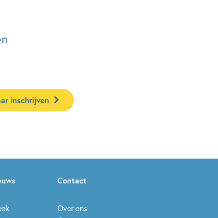
en
ar inschrijven
ieuws
Contact
eek
Over ons