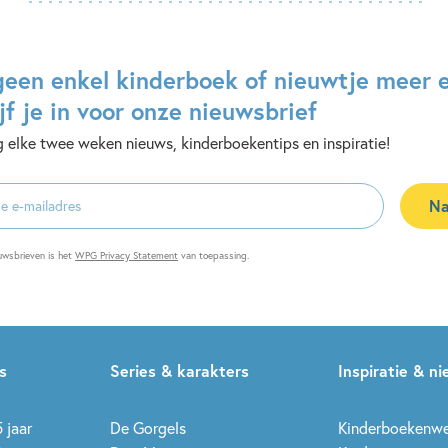
geen enkel kinderboek of nieuwtje meer 
jf je in voor onze nieuwsbrief
 elke twee weken nieuws, kinderboekentips en inspiratie!
Na
es
uwsbrieven is het
WPG Privacy Statement
van toepassing.
s
Series & karakters
Inspiratie & n
 jaar
De Gorgels
Kinderboekenw