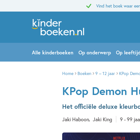
Vind het boek waar een
Alle kinderboeken
Op onderwerp
Op leeftij
Home
Boeken
9 – 12 jaar
KPop Demo
KPop Demon H
Het officiële deluxe kleurb
Jaki Haboon
Jaki King
9 - 99 jaa