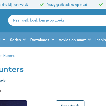
 kind blij van wordt
Vraag gratis advies op maat
Zoeken
naar
boeken,
auteurs
d
Series
Downloads
Advies op maat
Inspir
en
uitgevers
n Hunters
unters
oek
r
Paperback