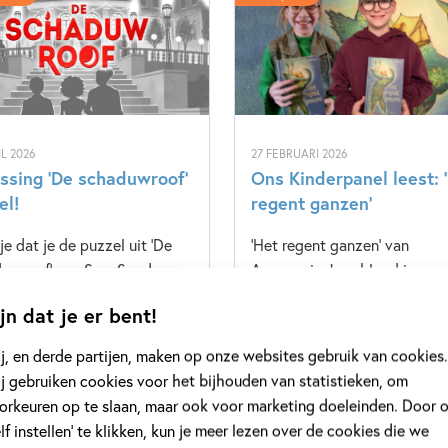
IL 2026
27 FEBRUARI 2026
ssing ‘De schaduwroof’
Ons Kinderpanel leest: 
el!
regent ganzen’
je dat je de puzzel uit 'De
'Het regent ganzen' van
duwroof' van Sam Segdman
Annemarie Jongbloed is een
opgelost? Lees dan snel
prachtig verhaal over pester
jn dat je er bent!
r of je bent uitgekomen bij
meelopers en het vinden van 
uiste antwoord!
eigen kracht. Benieuwd wat 
j, en derde partijen, maken op onze websites gebruik van cookies.
Kinderpanel ervan vond? Lee
j gebruiken cookies voor het bijhouden van statistieken, om
snel verder!
orkeuren op te slaan, maar ook voor marketing doeleinden. Door 
elf instellen’ te klikken, kun je meer lezen over de cookies die we