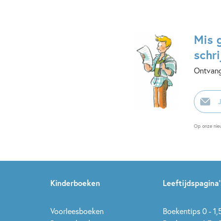
Mis 
schri
Ontvang
E-
mailadr
Op onze nie
Kinderboeken
Leeftijdspagina’
Voorleesboeken
Boekentips 0 - 1,5