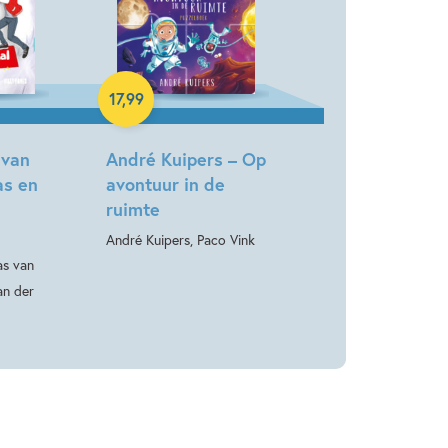
Hardcover
17
,
99
 van
André Kuipers – Op
as en
avontuur in de
ruimte
l
André Kuipers, Paco Vink
as van
an der