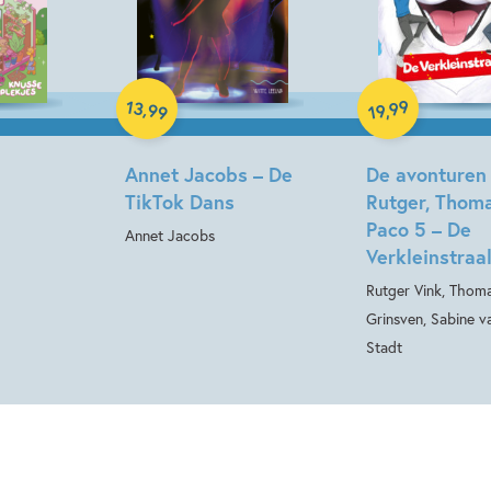
Hardcover
13
99
,
,
99
19
Hardcover
Annet Jacobs – De
De avonturen
TikTok Dans
Rutger, Thom
Paco 5 – De
Annet Jacobs
Verkleinstraa
Rutger Vink, Thom
Grinsven, Sabine v
Stadt