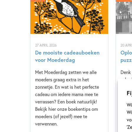
27 APRIL 2026
20 APR
De mooiste cadeauboeken
Oplo
voor Moederdag
puzz
Met Moederdag zetten we alle
Denk 
moeders graag extra in het
scha
zonnetje. En wat is het perfecte
hebt 
Fi
cadeau om iedere mama mee te
verde
verrassen? Een boek natuurlijk!
het j
Wi
Bekijk hier onze boekentips om
Wi
moeders (of jezelf) mee te
vo
verwennen.
‘Z