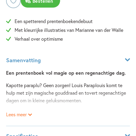
Bestellen
Een spetterend prentenboekendebuut
Met kleurrijke illustraties van Marianne van der Walle
Verhaal over optimisme
Samenvatting
Een prentenboek vol magie op een regenachtige dag.
Kapotte paraplu? Geen zorgen! Louis Paraplouis komt te
hulp met zijn magische gouddraad en tovert regenachtige
dagen om in kleine geluksmomenten.
Lees meer
Louis staat op de hoek van een drukke straat met zijn
karretje vol gereedschap. Hij helpt een verregende sjieke
dame, een chagrijnige jongeman en een meisje met een