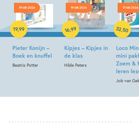
19-08-2026
19-08-2026
17-08-2026
Hardcover
Hardcover
Paperback
32
99
,
,
19
,
99
50
16
Pieter Konijn –
Kipjes – Kipjes in
Loco Min
Boek en knuffel
de klas
mini pak
Zoem & 
Beatrix Potter
Hilde Peters
leren le
Job van Gel