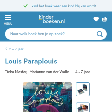
Vind het boek waar een kind blij van wordt
MENU
Zoeken
naar
boeken,
5 – 7 jaar
auteurs
en
Louis Paraplouis
uitgevers
Tieka Masfar
Marianne van der Walle
4 - 7 jaar