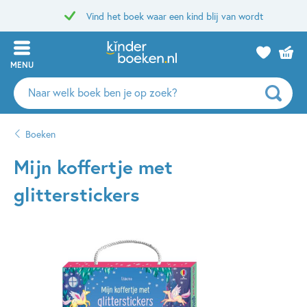
Vind het boek waar een kind blij van wordt
MENU
Zoeken
naar
boeken,
Boeken
auteurs
en
Mijn koffertje met
uitgevers
glitterstickers