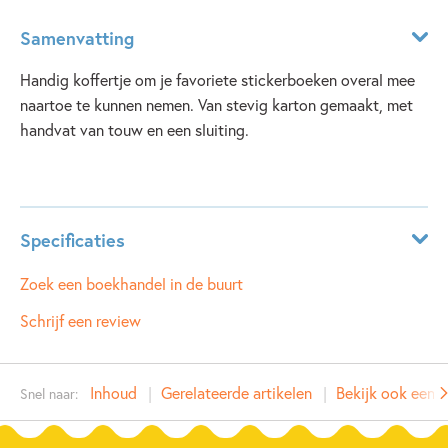
Samenvatting
Handig koffertje om je favoriete stickerboeken overal mee
naartoe te kunnen nemen. Van stevig karton gemaakt, met
handvat van touw en een sluiting.
Lees meer
Specificaties
ISBN:
9781836065203
Zoek een boekhandel in de buurt
NUR:
228
Schrijf een review
Type:
Paperback
Auteur(s):
Inhoud
Gerelateerde artikelen
Bekijk ook eens
Snel naar:
Prijs:
15
,
50
Aantal pagina's:
64