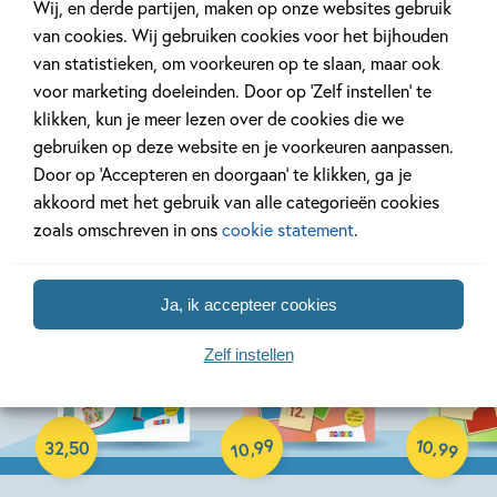
Wij, en derde partijen, maken op onze websites gebruik
van cookies. Wij gebruiken cookies voor het bijhouden
van statistieken, om voorkeuren op te slaan, maar ook
voor marketing doeleinden. Door op ‘Zelf instellen’ te
klikken, kun je meer lezen over de cookies die we
Bekijk ook eens
gebruiken op deze website en je voorkeuren aanpassen.
Door op ‘Accepteren en doorgaan’ te klikken, ga je
akkoord met het gebruik van alle categorieën cookies
zoals omschreven in ons
cookie statement
.
Ja, ik accepteer cookies
Zelf instellen
17-08-2026
17-08-2026
17-08-2026
Paperback
Paperback
Paperback
99
10
,
,
32
,
50
99
10