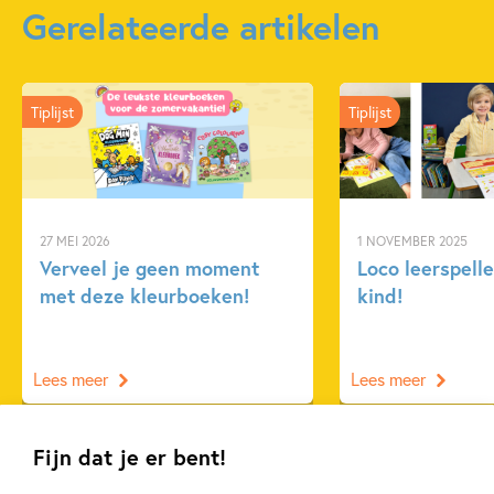
Uitgever:
Gerelateerde artikelen
Usborne Publishers
Verschijningsdatum:
07-10-2025
Kenmerken van dit boek
Tiplijst
Tiplijst
Doeboeken
Spelen & leren
27 MEI 2026
1 NOVEMBER 2025
Verveel je geen moment
Loco leerspelle
met deze kleurboeken!
kind!
Lees meer
Lees meer
Fijn dat je er bent!
Bekijk alle artikelen