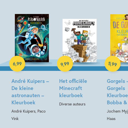
Vrolijke kleurplaten op stevig papier dat niet doordrukt,
perfect om te chillen, te kleuren en weg te dromen. Het
perfecte kleurboek voor fans van KPop Demon Hunters!
Paperback
5
99
,
99
6
,
99
,
9
Paperback
Hardcover
André Kuipers –
Het officiële
Gorgels 
De kleine
Minecraft
Gorgels
astronauten –
kleurboek
Kleurboe
Kleurboek
Bobba & 
Diverse auteurs
André Kuipers, Paco
Jochem Myje
Vink
Haas