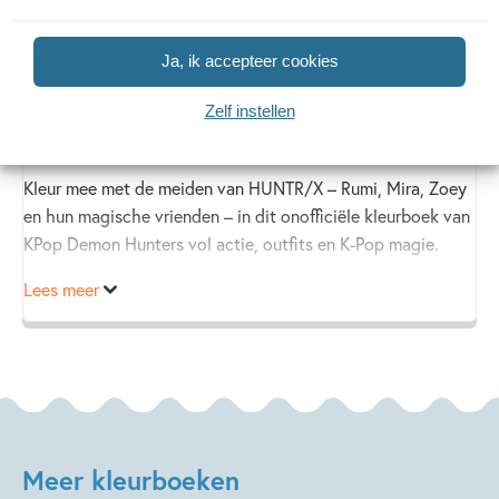
Ja, ik accepteer cookies
Het leukste kleurboek voor fans van KPop Demon Hunters
van K. Camero is het perfecte cadeau voor creatieve fans
Zelf instellen
van KPop Demon Hunters.
Kleur mee met de meiden van HUNTR/X – Rumi, Mira, Zoey
en hun magische vrienden – in dit onofficiële kleurboek van
KPop Demon Hunters vol actie, outfits en K-Pop magie.
Lees meer
Ontdek 48 handgetekende kleurplaten, geïnspireerd
op iconische scènes uit de film en pak je stiften, potloden
of glitters en leef je uit!
Roep je creatieve krachten op – en laat elke pagina knallen
met kleur!
Meer kleurboeken