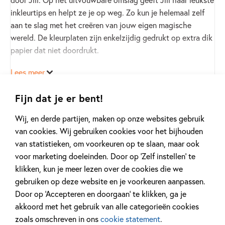
inkleurtips en helpt ze je op weg. Zo kun je helemaal zelf
aan te slag met het creëren van jouw eigen magische
wereld. De kleurplaten zijn enkelzijdig gedrukt op extra dik
papier dat niet doordrukt.
Lees meer
Laat je creativiteit de vrije loop en ontdek de magie van
inkleuren, boordevol tips & tricks van Jill!
Fijn dat je er bent!
Lees ook
Het avontuur van de magische pen
van Jill,
Wij, en derde partijen, maken op onze websites gebruik
Het leukste kleurboek voor
waarin Sofia een magische pen vindt waarmee alles wat ze
van cookies. Wij gebruiken cookies voor het bijhouden
fans van KPop Demon
tekent werkelijkheid wordt.
van statistieken, om voorkeuren op te slaan, maar ook
Hunters
voor marketing doeleinden. Door op ‘Zelf instellen’ te
K. Camero
klikken, kun je meer lezen over de cookies die we
gebruiken op deze website en je voorkeuren aanpassen.
Bekijk dit boek
Door op ‘Accepteren en doorgaan’ te klikken, ga je
Paperback:
akkoord met het gebruik van alle categorieën cookies
11
,
99
zoals omschreven in ons
cookie statement
.
Bestellen