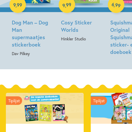
6
99
,
99
9
,
99
,
Paperback
9
Paperback
Dog Man – Dog
Cosy Sticker
Squishma
Man
Worlds
Original
supermaatjes
Squishm
Hinkler Studio
stickerboek
sticker- 
doeboek
Dav Pilkey
Tiplijst
Tiplijst