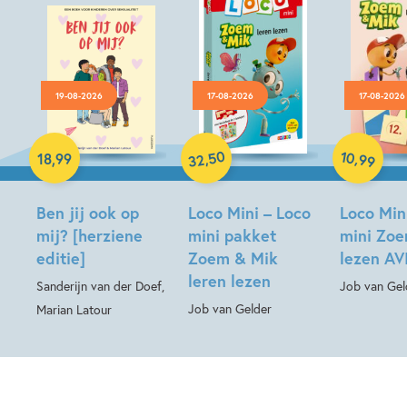
19-08-2026
17-08-2026
17-08-2026
Paperback
Paperback
Hardcover
50
10
,
,
18
,
99
99
32
Ben jij ook op
Loco Mini – Loco
Loco Min
mij? [herziene
mini pakket
mini Zo
editie]
Zoem & Mik
lezen AVI
leren lezen
Sanderijn van der Doef,
Job van Gel
Job van Gelder
Marian Latour