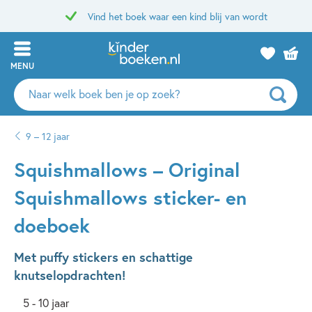
Vind het boek waar een kind blij van wordt
MENU
Zoeken
naar
boeken,
9 – 12 jaar
auteurs
en
Squishmallows – Original
uitgevers
Squishmallows sticker- en
doeboek
Met puffy stickers en schattige
knutselopdrachten!
5 - 10 jaar