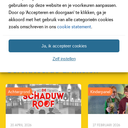
Zo teken je
Original
Het offic
gebruiken op deze website en je voorkeuren aanpassen.
Squishmallows
Squishmallows
Squishm
Door op ‘Accepteren en doorgaan’ te klikken, ga je
kleurboek
kleurboe
akkoord met het gebruik van alle categorieën cookies
Jazwares
zoals omschreven in ons
cookie statement
.
Jazwares
Ja, ik accepteer cookies
Zelf instellen
Gerelateerde artikelen
Achtergrond
Kinderpanel
20 APRIL 2026
27 FEBRUARI 2026