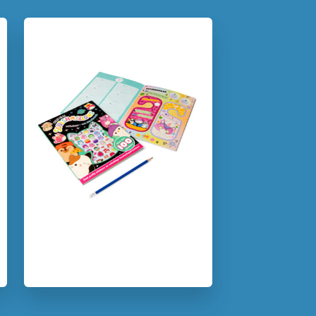
Verschijningsdatum:
05-11-2025
Kenmerken van dit boek
5 – 7 jaar
7 – 9 jaar
9 – 12 jaar
Bekend van film/tv
Doeboeken
Hobby & knutselen
Non-fictie