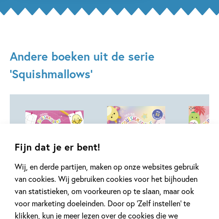
Andere boeken uit de serie
'Squishmallows'
Fijn dat je er bent!
21-10-2026
Wij, en derde partijen, maken op onze websites gebruik
van cookies. Wij gebruiken cookies voor het bijhouden
Paperback
Paperback
5
99
,
99
8
,
99
,
7
Paperback
van statistieken, om voorkeuren op te slaan, maar ook
voor marketing doeleinden. Door op ‘Zelf instellen’ te
Squishmallows –
Squishmallows –
Squishma
klikken, kun je meer lezen over de cookies die we