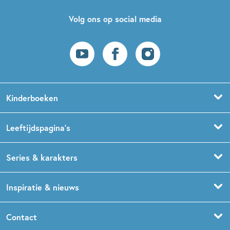
Volg ons op social media
Kinderboeken
Voorleesboeken
Leeftijdspagina’s
Prentenboeken
Boekentips 0 - 1,5 jaar
Series & karakters
Peuterboeken
Boekentips 1,5 - 3 jaar
De Gorgels
Inspiratie & nieuws
Babyboeken
Boekentips 3 - 5 jaar
Dog Man
Kinderboekenweek
Contact
Sprookjesboeken
Boekentips 5 - 7 jaar
Dolfje Weerwolfje