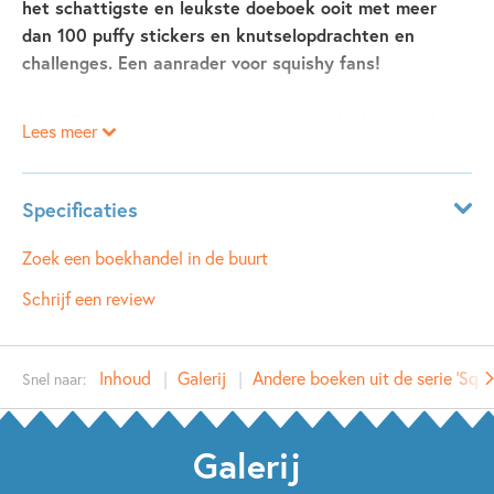
het schattigste en leukste doeboek ooit met meer
dan 100 puffy stickers en knutselopdrachten en
challenges. Een aanrader voor squishy fans!
In het Original Squishmallows sticker- en doeboek vind je
Lees meer
meer dan 100 puffy stickers en schattige
knutselopdrachten. Voor echte Squishmallows fans!
Specificaties
Met uitdrukbare knutsels en superleuke challenges,
Leeftijdsindicatie:
5 - 10 jaar
Zoek een boekhandel in de buurt
zoals kleuropdrachten, woordzoekers, doolhoven en nog
ISBN:
9789493354715
veel meer. Maak je eigen fotolijstjes, ansichtkaarten,
Schrijf een review
deurhangers, boekenleggersen en selfieversiersels: met dit
NUR:
214
leuke stickeren doeboek maak jij de wereld nog schattiger!
Type:
Paperback
Inhoud
Galerij
Andere boeken uit de serie 'Squ
Snel naar:
Auteur(s):
Creatief met Squishmallows!
Prijs:
6
,
99
Aantal pagina's:
32
Galerij
Uitgever:
Witte Leeuw