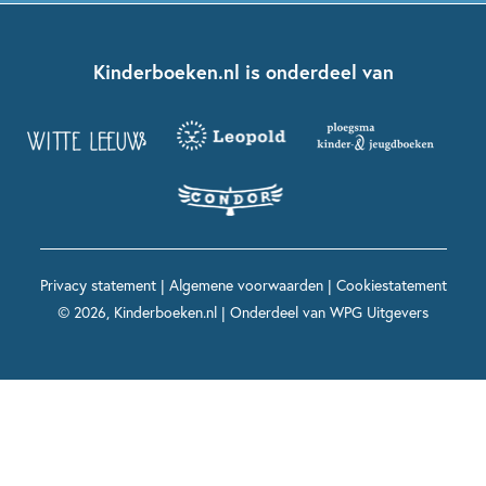
Kinderjury
Over ons
Kinderboeken klassiekers
Boekentips 7 - 9 jaar
Fien en Teun
Nationale Voorleesdagen
Contact
Kinderboeken.nl is onderdeel van
Kinderboeken diversiteit
Boekentips 9 - 12 jaar
Kikker
Griffels en Penselen
Advies op maat
Grappige kinderboeken
Boekentips 12+ jaar
Spekkie en Sproet
Woutertje Pieterse Prijs
Nieuwsbrief
Spannende kinderboeken
Boekentips 15+ jaar
Mees Kees
Kinderboeken top 10
Alle boeken per onderwerp
Voor volwassenen
De regels van Floor
Prentenboeken top 10
Privacy statement
|
Algemene voorwaarden
|
Cookiestatement
Maxi & Helium
© 2026, Kinderboeken.nl | Onderdeel van
WPG Uitgevers
Voor het onderwijs
Alle kinderboekenpersonages