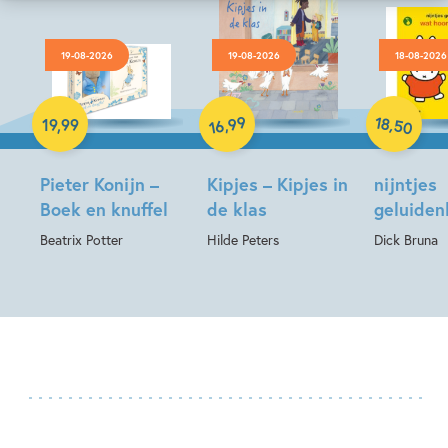
19-08-2026
19-08-2026
18-08-2026
Hardcover
Hardcover
Hardcover
18
99
,
,
19
,
99
50
16
Pieter Konijn –
Kipjes – Kipjes in
nijntjes
Boek en knuffel
de klas
geluide
Beatrix Potter
Hilde Peters
Dick Bruna