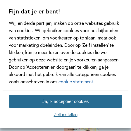
Spelen & leren
Dick Bruna
vakantie!
met boerderijd
Fijn dat je er bent!
Wij, en derde partijen, maken op onze websites gebruik
van cookies. Wij gebruiken cookies voor het bijhouden
Lees meer
Lees meer
van statistieken, om voorkeuren op te slaan, maar ook
voor marketing doeleinden. Door op ‘Zelf instellen’ te
klikken, kun je meer lezen over de cookies die we
gebruiken op deze website en je voorkeuren aanpassen.
Bekijk alle artikelen
Door op ‘Accepteren en doorgaan’ te klikken, ga je
akkoord met het gebruik van alle categorieën cookies
zoals omschreven in ons
cookie statement
.
Bekijk ook eens
Ja, ik accepteer cookies
Zelf instellen