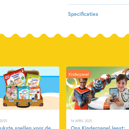
Specificaties
Leeftijdsindicatie:
6 - 7 ja
ISBN:
97890
NUR:
192
Type:
Paperb
Auteur(s):
Prijs:
8
,
00
Kinderpanel
Uitgever:
Uitgeve
Verschijningsdatum:
15-11-2
Kenmerken van dit boek
5 – 7 jaar
 2025
14 APRIL 2025
eukste spellen voor de
Ons Kinderpanel leest: