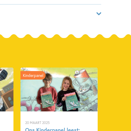
ar
48748976
ack
Kinderpanel
rij Zwijsen
022
20 MAART 2025
Ons Kinderpanel leest: