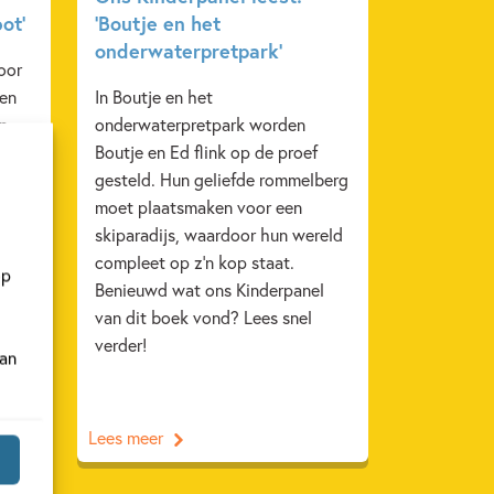
ot’
‘Boutje en het
onderwaterpretpark’
oor
een
In Boutje en het
n.
onderwaterpretpark worden
 in
Boutje en Ed flink op de proef
d. En
gesteld. Hun geliefde rommelberg
en
moet plaatsmaken voor een
s
skiparadijs, waardoor hun wereld
ie
compleet op z’n kop staat.
op
e
Benieuwd wat ons Kinderpanel
wat
van dit boek vond? Lees snel
Lees
verder!
van
Lees meer