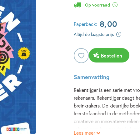
Op voorraad
8
,
00
Paperback:
Altijd de laagste prijs
Bestellen
Samenvatting
Rekentijger is een serie met vr
rekenaars. Rekentijger daagt h
breinkrakers. De kleurrijke boe
leerstofaanbod in de methoden
creatieve en innovatieve reke
rekentijgers hun tanden in kunn
Lees meer
Dit boek is bedoeld voor kinde