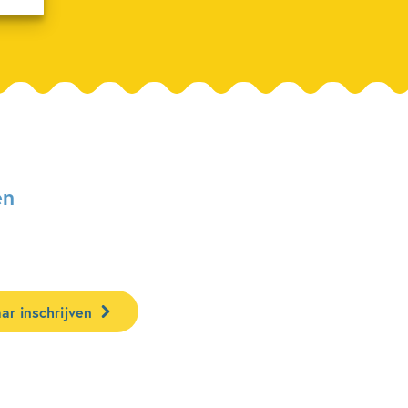
en
ar inschrijven