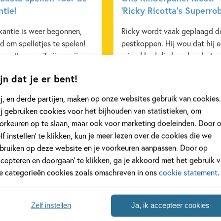
ntie!
‘Ricky Ricotta’s Superrob
kantie is weer begonnen,
Ricky wordt vaak geplaagd d
jd om spelletjes te spelen!
pestkoppen. Hij wou dat hij 
rspellen van Zwijsen zijn
vriend had die hem kon helpe
lleen leuk, maar ook
Op een dag gaat Ricky’s wens
jn dat je er bent!
am. Of je nu in de auto zit
vervulling: hij krijgt een vrien
weg naar je bestemming, op
het is geen gewone. Het is e
j, en derde partijen, maken op onze websites gebruik van cookies.
mping ontspant of thuis aan
SUPER-vriend! 'Ricky Ricotta'
j gebruiken cookies voor het bijhouden van statistieken, om
nieten bent van je vakantie,
Superrobot' is een nieuwe ser
orkeuren op te slaan, maar ook voor marketing doeleinden. Door 
spellen zorgen voor
van Dav Pilkey, bekend van d
elf instellen’ te klikken, kun je meer lezen over de cookies die we
ang vermaak.
Dog man-boeken. Benieuwd 
bruiken op deze website en je voorkeuren aanpassen. Door op
ons Kinderpanel ervan vond? 
ccepteren en doorgaan’ te klikken, ga je akkoord met het gebruik 
snel verder!
le categorieën cookies zoals omschreven in ons
cookie statement
.
eer
Lees meer
Zelf instellen
Ja, ik accepteer cookies