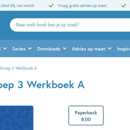
 kind blij van wordt
Vraag gratis advies op maat
Zoeken
naar
boeken,
auteurs
d
Series
Downloads
Advies op maat
Inspir
en
uitgevers
r Groep 3 Werkboek A
roep 3 Werkboek A
Paperback
8
,
00