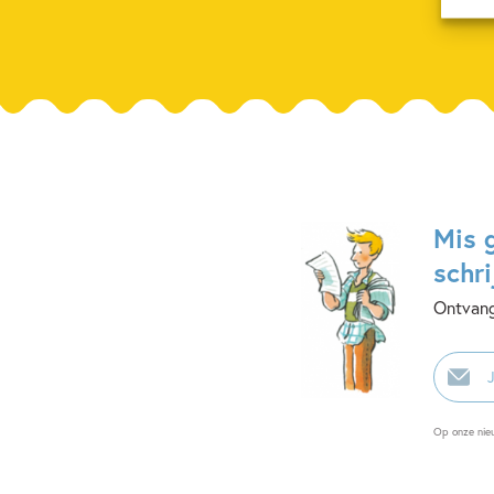
Mis 
schri
Ontvang
E-
mailadr
Op onze nie