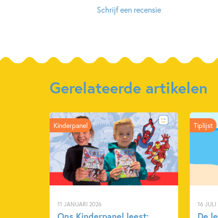
Schrijf een recensie
Gerelateerde artikelen
Kinderpanel
Tiplijst
11 JANUARI 2026
16 JULI
Ons Kinderpanel leest:
De l