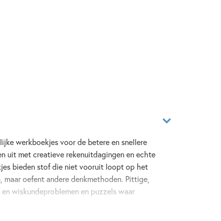
olijke werkboekjes voor de betere en snellere
en uit met creatieve rekenuitdagingen en echte
kjes bieden stof die niet vooruit loopt op het
, maar oefent andere denkmethoden. Pittige,
n- en wiskundeproblemen en puzzels waar
en zetten.
ren in groep 3.