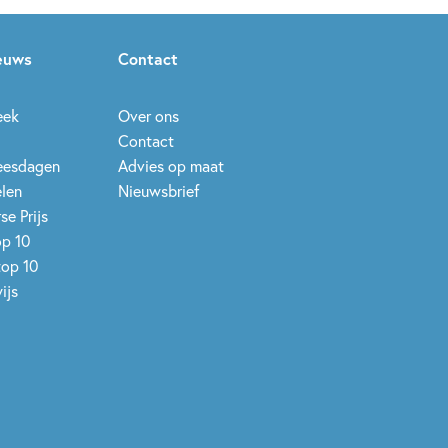
ieuws
Contact
eek
Over ons
Contact
leesdagen
Advies op maat
elen
Nieuwsbrief
se Prijs
op 10
top 10
ijs