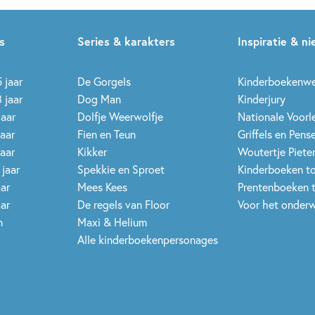
s
Series & karakters
Inspiratie & n
 jaar
De Gorgels
Kinderboekenw
 jaar
Dog Man
Kinderjury
jaar
Dolfje Weerwolfje
Nationale Voor
jaar
Fien en Teun
Griffels en Pens
jaar
Kikker
Woutertje Pieter
 jaar
Spekkie en Sproet
Kinderboeken t
aar
Mees Kees
Prentenboeken 
aar
De regels van Floor
Voor het onderw
n
Maxi & Helium
Alle kinderboekenpersonages