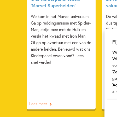
‘Marvel Superhelden’
vaka
Welkom in het Marvel-universum!
De va
Ga op reddingsmissie met Spider-
dus ti
Man, strijd mee met de Hulk en
De lee
versla het kwaad met Iron Man.
niet a
Fi
Of ga op avontuur met een van de
leerza
andere helden. Benieuwd wat ons
onder
Wi
Kinderpanel ervan vond? Lees
de ca
Wi
snel verder!
het ge
vo
deze 
‘Z
urenl
ge
‘A
al
Lees meer
Lees m