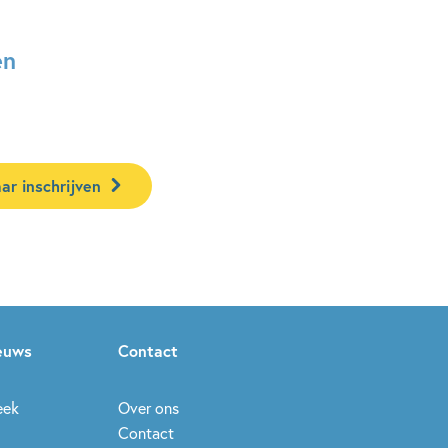
en
ar inschrijven
ieuws
Contact
eek
Over ons
Contact