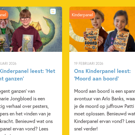
Prijs:
17
,
99
Aantal pagina's:
80
anel
Kinderpanel
Uitgever:
Rubinst
Verschijningsdatum:
02-09-
Kenmerken van dit boek
12+ jaar
7 – 9 jaar
RUARI 2026
19 FEBRUARI 2026
Yannick van de Velde
Bart
inderpanel leest: ‘Het
Ons Kinderpanel leest:
nt ganzen’
‘Moord aan boord’
egent ganzen' van
Moord aan boord is een span
arie Jongbloed is een
avontuur van Arlo Banks, waa
ig verhaal over pesters,
je de moord op juffrouw Patti
ers en het vinden van je
moet oplossen. Benieuwd wa
 kracht. Benieuwd wat ons
Kinderpanel ervan vond? Lees
rpanel ervan vond? Lees
snel verder!