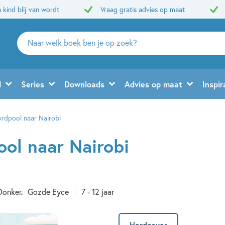
 kind blij van wordt
Vraag gratis advies op maat
Zoeken
naar
boeken,
auteurs
d
Series
Downloads
Advies op maat
Inspir
en
uitgevers
rdpool naar Nairobi
ol naar Nairobi
Donker
Gozde Eyce
7 - 12 jaar
Hardcover