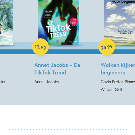
Hardcover
Hardcover
99
13
,
,
99
24
Annet Jacobs – De
Wolken kijke
TikTok Trend
beginners
aten
Annet Jacobs
Gavin Pretor-Pinney
William Grill