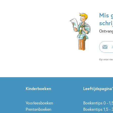
Mis 
schri
Ontvang
E-
mailadr
Op onze nie
Kinderboeken
Leeftijdspagina’
Voorleesboeken
Boekentips 0 - 1,5
Prentenboeken
Boekentips 1,5 - 3