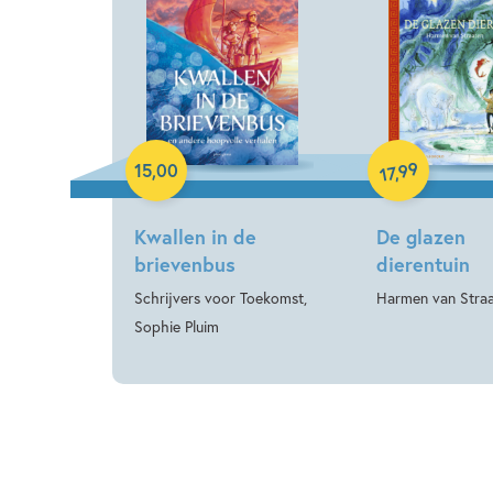
Hardcover
Hardcover
99
15
,
00
,
17
Kwallen in de
De glazen
brievenbus
dierentuin
Schrijvers voor Toekomst,
Harmen van Stra
Sophie Pluim