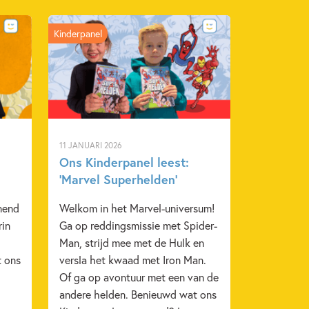
Kinderpanel
ein Publishing BV
2022
9 – 12 jaar
Milieu & klimaat
11 JANUARI 2026
 van den Donker
Gozde Eyce
Ons Kinderpanel leest:
‘Marvel Superhelden’
nend
Welkom in het Marvel-universum!
rin
Ga op reddingsmissie met Spider-
Man, strijd mee met de Hulk en
t ons
versla het kwaad met Iron Man.
Of ga op avontuur met een van de
andere helden. Benieuwd wat ons