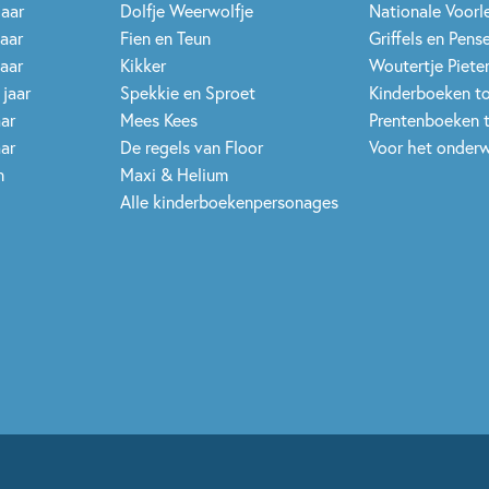
jaar
Dolfje Weerwolfje
Nationale Voor
jaar
Fien en Teun
Griffels en Pens
jaar
Kikker
Woutertje Pieter
 jaar
Spekkie en Sproet
Kinderboeken t
aar
Mees Kees
Prentenboeken 
aar
De regels van Floor
Voor het onderw
n
Maxi & Helium
Alle kinderboekenpersonages