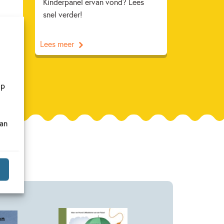
Kinderpanel ervan vond? Lees
snel verder!
Lees meer
op
van