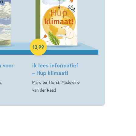
Hardcover
12
,
99
n voor
ik lees informatief
– Hup klimaat!
,
Marc ter Horst, Madeleine
van der Raad