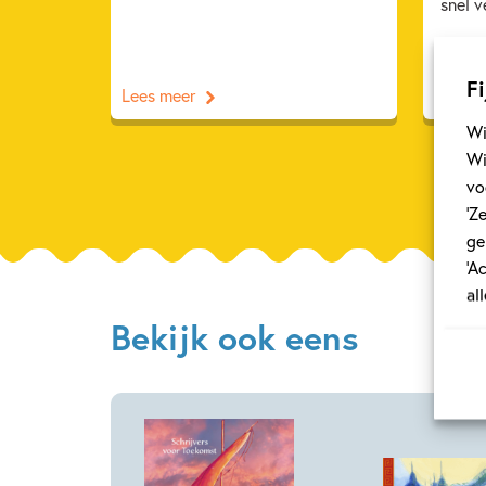
snel v
Fi
Lees meer
Lees m
Wi
Wi
vo
‘Z
ge
‘A
al
Bekijk ook eens