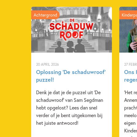
Achtergrond
Kinderp
20 APRIL 2026
27 FEB
Oplossing ‘De schaduwroof’
Ons K
puzzel!
rege
Denk je dat je de puzzel uit 'De
'Het r
schaduwroof' van Sam Segdman
Annem
hebt opgelost? Lees dan snel
pracht
verder of je bent uitgekomen bij
meelop
het juiste antwoord!
eigen
Kinde