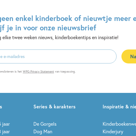
geen enkel kinderboek of nieuwtje meer 
jf je in voor onze nieuwsbrief
 elke twee weken nieuws, kinderboekentips en inspiratie!
Na
es
uwsbrieven is het
WPG Privacy Statement
van toepassing.
s
Series & karakters
Inspiratie & n
 jaar
De Gorgels
Kinderboekenw
 jaar
Dog Man
Kinderjury