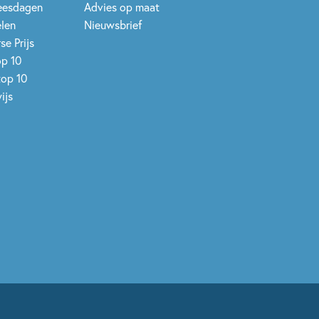
leesdagen
Advies op maat
elen
Nieuwsbrief
se Prijs
op 10
top 10
ijs