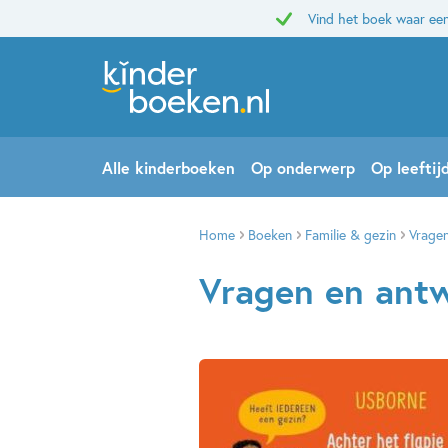
Vind het boek waar een
Alle kinderboeken
Op onderwerp
Op leeftij
Home
Boeken
Familie & gezin
Vragen
Vragen en antw