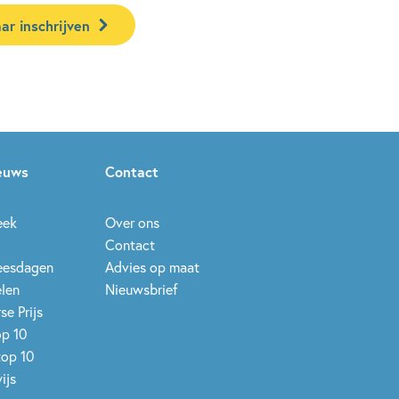
ar inschrijven
ieuws
Contact
eek
Over ons
Contact
leesdagen
Advies op maat
elen
Nieuwsbrief
se Prijs
op 10
top 10
ijs