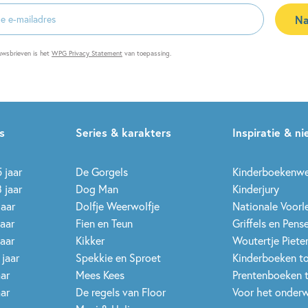
Na
es
uwsbrieven is het
WPG Privacy Statement
van toepassing.
s
Series & karakters
Inspiratie & n
 jaar
De Gorgels
Kinderboekenw
 jaar
Dog Man
Kinderjury
jaar
Dolfje Weerwolfje
Nationale Voor
jaar
Fien en Teun
Griffels en Pens
jaar
Kikker
Woutertje Pieter
 jaar
Spekkie en Sproet
Kinderboeken t
aar
Mees Kees
Prentenboeken 
aar
De regels van Floor
Voor het onderw