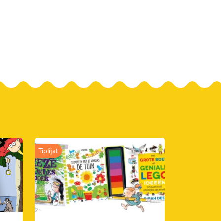
6069744
ver
 Publishers
2026
in
Non-fictie
Tiplijst