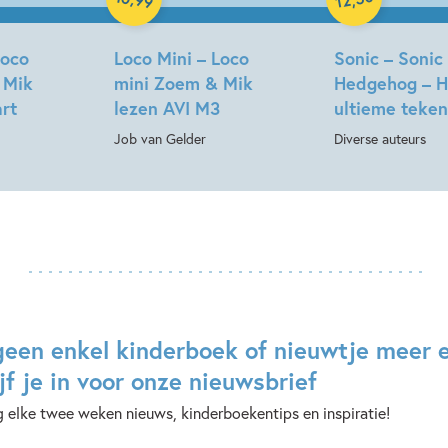
99
12
Loco
Loco Mini – Loco
Sonic – Sonic
 Mik
mini Zoem & Mik
Hedgehog – H
art
lezen AVI M3
ultieme teke
Job van Gelder
Diverse auteurs
geen enkel kinderboek of nieuwtje meer 
jf je in voor onze nieuwsbrief
 elke twee weken nieuws, kinderboekentips en inspiratie!