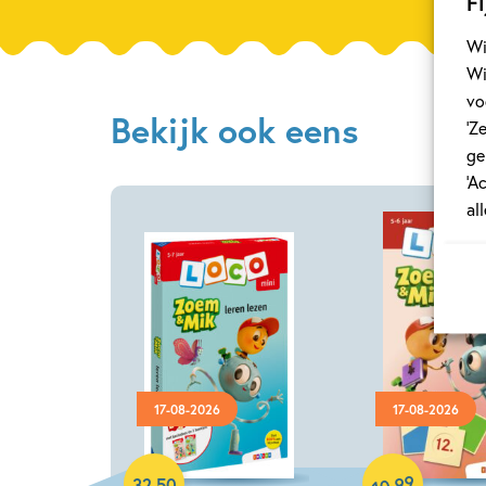
Fi
Wi
Wi
vo
Bekijk ook eens
‘Z
ge
‘A
al
17-08-2026
17-08-2026
Paperback
Paperback
99
,
32
,
50