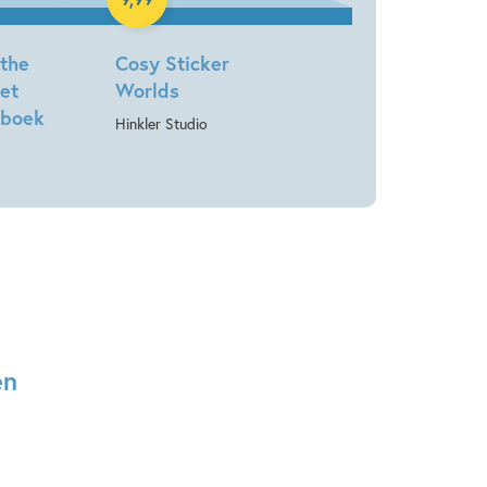
 the
Cosy Sticker
et
Worlds
nboek
Hinkler Studio
en