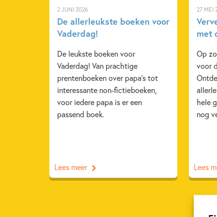
2 JUNI 2026
27 MEI 
De allerleukste boeken voor
Verv
Vaderdag!
met 
De leukste boeken voor
Op zoe
Vaderdag! Van prachtige
voor 
prentenboeken over papa's tot
Ontde
interessante non-fictieboeken,
allerl
voor iedere papa is er een
hele g
passend boek.
nog v
Lees meer
Lees m