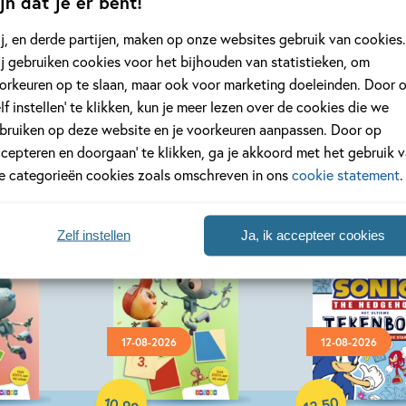
jn dat je er bent!
j, en derde partijen, maken op onze websites gebruik van cookies.
j gebruiken cookies voor het bijhouden van statistieken, om
orkeuren op te slaan, maar ook voor marketing doeleinden. Door 
elf instellen’ te klikken, kun je meer lezen over de cookies die we
bruiken op deze website en je voorkeuren aanpassen. Door op
ccepteren en doorgaan’ te klikken, ga je akkoord met het gebruik 
le categorieën cookies zoals omschreven in ons
cookie statement
.
Zelf instellen
Ja, ik accepteer cookies
17-08-2026
12-08-2026
Paperback
Paperback
10
50
,
,