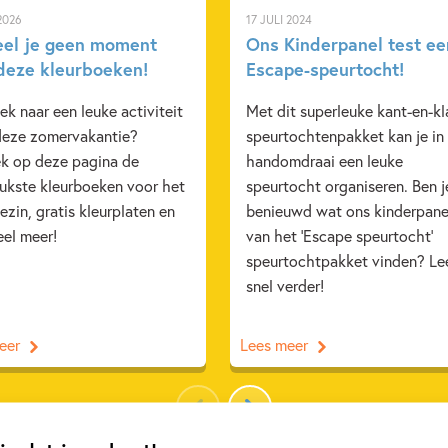
2026
17 JULI 2024
eel je geen moment
Ons Kinderpanel test ee
deze kleurboeken!
Escape-speurtocht!
k naar een leuke activiteit
Met dit superleuke kant-en-kl
deze zomervakantie?
speurtochtenpakket kan je in
k op deze pagina de
handomdraai een leuke
eukste kleurboeken voor het
speurtocht organiseren. Ben j
ezin, gratis kleurplaten en
benieuwd wat ons kinderpane
eel meer!
van het 'Escape speurtocht'
speurtochtpakket vinden? Le
snel verder!
eer
Lees meer
Bekijk alle artikelen