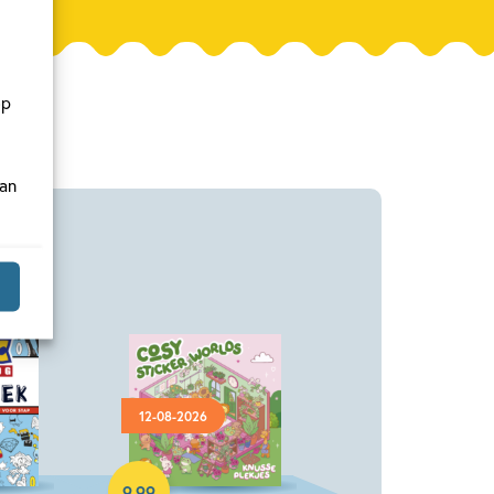
op
van
12-08-2026
Paperback
9
,
99