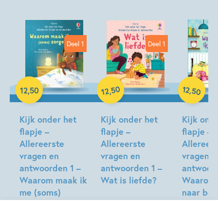
Deel 1
Deel 1
50
12
,
12
,
50
,
50
12
Hardcover
Hardcover
Hardcover
Kijk onder het
Kijk onder het
Kijk ond
flapje –
flapje –
flapje –
Allereerste
Allereerste
Allereer
vragen en
vragen en
vragen e
antwoorden 1 –
antwoorden 1 –
antwoord
Waarom maak ik
Wat is liefde?
Waarom 
me (soms)
naar bed
zorgen?