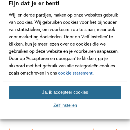
Fijn dat je er bent!
Wij, en derde partijen, maken op onze websites gebruik
van cookies. Wij gebruiken cookies voor het bijhouden
van statistieken, om voorkeuren op te slaan, maar ook
Gerelateerde artikelen
voor marketing doeleinden. Door op ‘Zelf instellen’ te
klikken, kun je meer lezen over de cookies die we
gebruiken op deze website en je voorkeuren aanpassen.
Door op ‘Accepteren en doorgaan’ te klikken, ga je
Tiplijst
Kinderpanel
akkoord met het gebruik van alle categorieën cookies
zoals omschreven in ons
cookie statement
.
Ja, ik accepteer cookies
27 MEI 2026
17 JULI 2024
Verveel je geen moment
Ons Kinderpan
Zelf instellen
met deze kleurboeken!
Escape-speurt