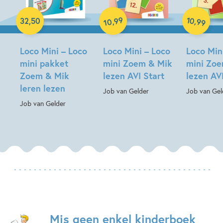
Paperback
Paperback
Paperback
99
10
,
,
32
,
50
99
10
Loco Mini – Loco
Loco Mini – Loco
Loco Min
mini pakket
mini Zoem & Mik
mini Zo
Zoem & Mik
lezen AVI Start
lezen AV
leren lezen
Job van Gelder
Job van Gel
Job van Gelder
Mis geen enkel kinderboek