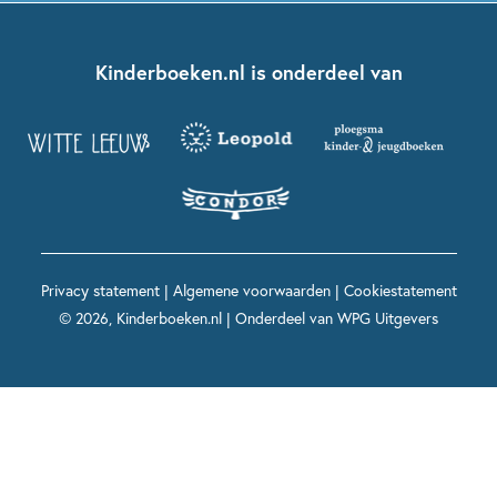
Kinderjury
Over ons
Kinderboeken klassiekers
Boekentips 7 - 9 jaar
Fien en Teun
Nationale Voorleesdagen
Contact
Kinderboeken.nl is onderdeel van
Kinderboeken diversiteit
Boekentips 9 - 12 jaar
Kikker
Griffels en Penselen
Advies op maat
Grappige kinderboeken
Boekentips 12+ jaar
Spekkie en Sproet
Woutertje Pieterse Prijs
Nieuwsbrief
Spannende kinderboeken
Boekentips 15+ jaar
Mees Kees
Kinderboeken top 10
Alle boeken per onderwerp
Voor volwassenen
De regels van Floor
Prentenboeken top 10
Privacy statement
|
Algemene voorwaarden
|
Cookiestatement
Maxi & Helium
© 2026, Kinderboeken.nl | Onderdeel van
WPG Uitgevers
Voor het onderwijs
Alle kinderboekenpersonages