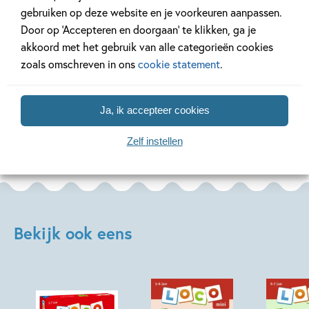
met deze kleurboeken!
sprookjes
gebruiken op deze website en je voorkeuren aanpassen.
Door op ‘Accepteren en doorgaan’ te klikken, ga je
akkoord met het gebruik van alle categorieën cookies
Lees meer
Lees meer
zoals omschreven in ons
cookie statement
.
Ja, ik accepteer cookies
Bekijk alle artikelen
Zelf instellen
Bekijk ook eens