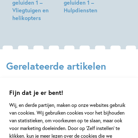
geluiden 1 –
geluiden 1 –
Vliegtuigen en
Hulpdiensten
helikopters
Gerelateerde artikelen
Tiplijst
Tiplijst
Fijn dat je er bent!
Wij, en derde partijen, maken op onze websites gebruik
van cookies. Wij gebruiken cookies voor het bijhouden
van statistieken, om voorkeuren op te slaan, maar ook
27 MEI 2026
11 FEBRUARI 2026
voor marketing doeleinden. Door op ‘Zelf instellen’ te
Verveel je geen moment
Stap in de wer
klikken, kun je meer lezen over de cookies die we