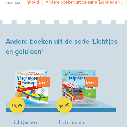
Inhoud
Andere boeken uit de serie 'Lichtjes en gel
Snel naar:
Prijs:
16
,
99
Aantal pagina's:
10
Uitgever:
Usborne Publishers
Verschijningsdatum:
07-10-2025
Andere boeken uit de serie 'Lichtjes
Kenmerken van dit boek
en geluiden'
Doeboeken
Fantasie
Peuterboeken
Seizoenen
Sprookjes, mythen & legendes
Deel 1
Deel 1
99
,
16
,
99
16
Hardcover
Hardcover
Lichtjes en
Lichtjes en