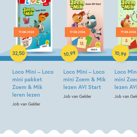
17-08-2026
17-08-2026
17-08-2026
Paperback
Paperback
Paperback
99
10
,
,
32
,
50
99
10
Loco Mini – Loco
Loco Mini – Loco
Loco Min
mini pakket
mini Zoem & Mik
mini Zo
Zoem & Mik
lezen AVI Start
lezen AV
leren lezen
Job van Gelder
Job van Gel
Job van Gelder