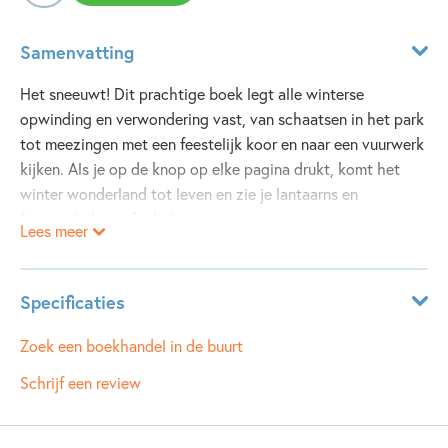
Samenvatting
Het sneeuwt! Dit prachtige boek legt alle winterse
opwinding en verwondering vast, van schaatsen in het park
tot meezingen met een feestelijk koor en naar een vuurwerk
kijken. Als je op de knop op elke pagina drukt, komt het
winter wonderland tot leven en zie je lantaarns en
feestverlichting fonkelen.
Lees meer
Specificaties
ISBN:
9781836065371
Zoek een boekhandel in de buurt
NUR:
271
Schrijf een review
Type:
Hardcover
Auteur(s):