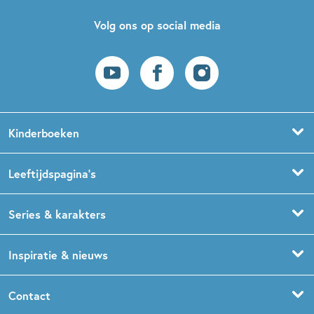
Volg ons op social media
Kinderboeken
Voorleesboeken
Leeftijdspagina’s
Prentenboeken
Boekentips 0 - 1,5 jaar
Series & karakters
Peuterboeken
Boekentips 1,5 - 3 jaar
De Gorgels
Inspiratie & nieuws
Babyboeken
Boekentips 3 - 5 jaar
Dog Man
Kinderboekenweek
Contact
Sprookjesboeken
Boekentips 5 - 7 jaar
Dolfje Weerwolfje