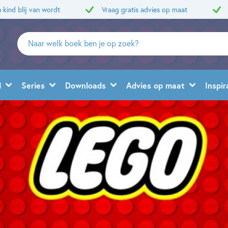
 kind blij van wordt
Vraag gratis advies op maat
Zoeken
naar
boeken,
auteurs
d
Series
Downloads
Advies op maat
Inspir
en
uitgevers