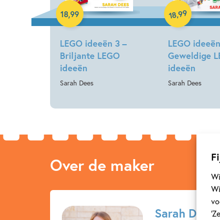
Paperback
Paperback
99
,
18
,
99
18
LEGO ideeën 3 –
LEGO ideeën
Briljante LEGO
Geweldige 
ideeën
ideeën
Sarah Dees
Sarah Dees
Fi
Over de maker
Wi
Wi
vo
Sarah Dees
‘Z