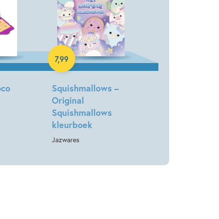
Paperback
7
,
99
oco
Squishmallows –
Original
Squishmallows
kleurboek
Jazwares