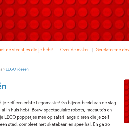
t de steentjes die je hebt!
Over de maker
Gerelateerde do
rs
LEGO ideeën
ën
je zelf een echte Legomaster! Ga bijvoorbeeld aan de slag
e al in huis hebt. Bouw spectaculaire robots, raceauto’s en
e LEGO poppetjes mee op safari langs dieren die je zelf
een stad, compleet met skatebaan en speelhal. En ga zo