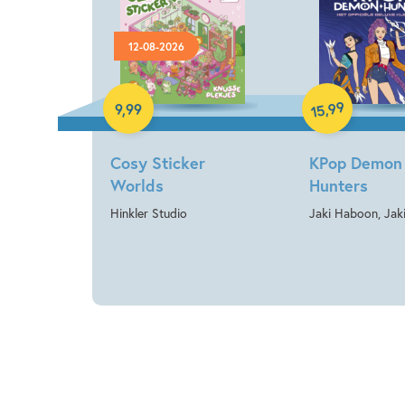
12-08-2026
Paperback
Paperback
99
,
9
,
99
15
Cosy Sticker
KPop Demon
Worlds
Hunters
Hinkler Studio
Jaki Haboon, Jaki