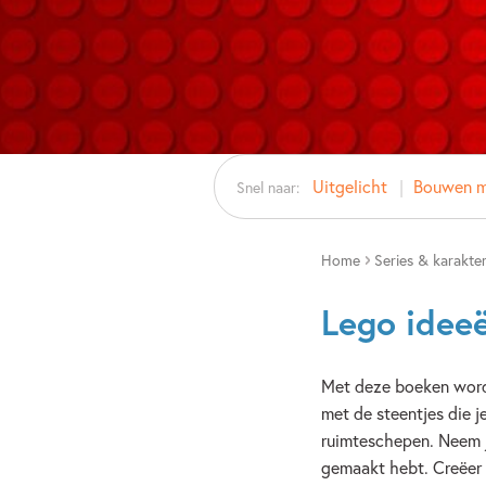
Uitgelicht
Bouwen me
Snel naar:
Home
Series & karakte
Lego idee
Met deze boeken word 
met de steentjes die j
ruimteschepen. Neem j
gemaakt hebt. Creëer 