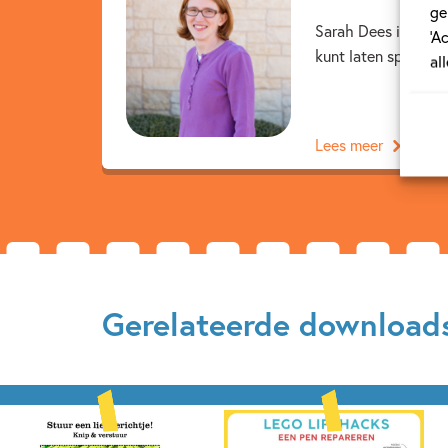
ge
Sarah Dees is moede
‘A
kunt laten spelen, z
al
Lees meer
Gerelateerde download