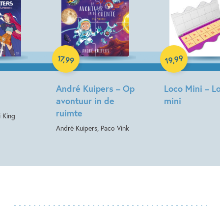
Spel
Hardcover
99
17
,
99
,
19
André Kuipers – Op
Loco Mini – L
avontuur in de
mini
ruimte
 King
André Kuipers, Paco Vink