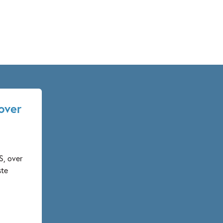
over
S, over
ste