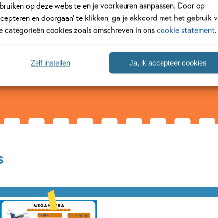
bruiken op deze website en je voorkeuren aanpassen. Door op
r van vier jongens en een meisje. Op haar blog Frugal Fun for Boys 
ccepteren en doorgaan’ te klikken, ga je akkoord met het gebruik 
onder dat het veel geld hoeft te...
le categorieën cookies zoals omschreven in ons
cookie statement
.
Zelf instellen
Ja, ik accepteer cookies
s