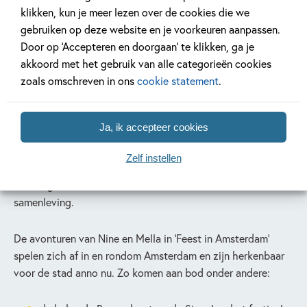
klikken, kun je meer lezen over de cookies die we
Ellen Brudet. Ellen is de dochter van een witte, Nederlandse
gebruiken op deze website en je voorkeuren aanpassen.
moeder en een Surinaamse vader en geboren en getogen in
Door op ‘Accepteren en doorgaan’ te klikken, ga je
Amsterdam. Het normaliseren van anders zijn is haar
akkoord met het gebruik van alle categorieën cookies
levensdoel, waar ze onder andere werk van maakt met haar
zoals omschreven in ons
cookie statement
.
winkel ‘Colourful Goodies’ in Noord. In 2023 verscheen haar
eerste kinderboek: Nine & Mella – Bij ons thuis, dat begin
2024 een vervolg kreeg met ‘Overal Feest’. De verhalen over
Ja, ik accepteer cookies
Nine & Mella vormen een kleurrijke voorleesserie met in de
hoofdrol de kinderen Nine & Mella en hun vrienden hun zes
Zelf instellen
vrienden (Romy, Mike, Zoey, Lin, Benthe en Amir) die
alledaagse avonturen beleven in een multiculturele
samenleving.
De avonturen van Nine en Mella in ‘Feest in Amsterdam’
spelen zich af in en rondom Amsterdam en zijn herkenbaar
voor de stad anno nu. Zo komen aan bod onder andere: