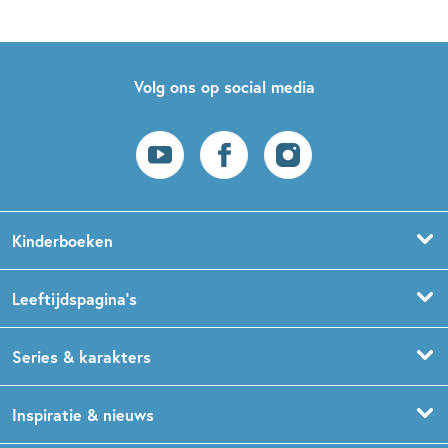
Volg ons op social media
Kinderboeken
Voorleesboeken
Leeftijdspagina’s
Prentenboeken
Boekentips 0 - 1,5 jaar
Series & karakters
Peuterboeken
Boekentips 1,5 - 3 jaar
De Gorgels
Inspiratie & nieuws
Babyboeken
Boekentips 3 - 5 jaar
Dog Man