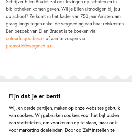
Schrijver Ellen Brudet zal ook lezingen op scholen en in
bibliotheken komen geven. Wil je Ellen uitnodigen bij jou
op school? Ze komt in het kader van 750 jaar Amsterdam
graag langs tegen enkel de vergoeding van haar reiskosten.
Een bezoek van Ellen Brudet is te boeken via
colourfulgoodies.nl
of aan te vragen via
promotie@wpgmedia.nl
.
Alledaagse avonturen in
Fijn dat je er bent!
een multiculturele
Wij, en derde partijen, maken op onze websites gebruik
samenleving
van cookies. Wij gebruiken cookies voor het bijhouden
van statistieken, om voorkeuren op te slaan, maar ook
voor marketing doeleinden. Door op ‘Zelf instellen’ te
‘Nine & Mella – Feest in Amsterdam’ is geschreven door