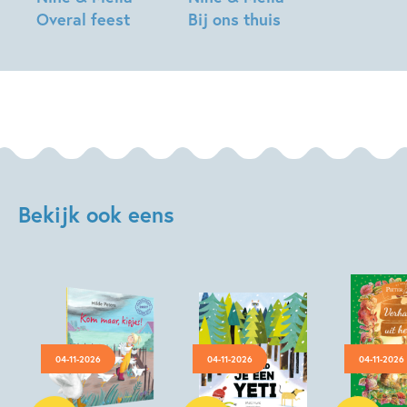
Overal feest
Bij ons thuis
Ellen
Ellen
Brudet,
Brudet,
Maruga
Maruga
Koops
Koops
Bekijk ook eens
04-11-2026
04-11-2026
04-11-2026
Hardcover
Hardcover