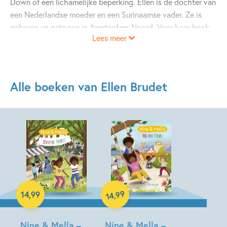
Down of een lichamelijke beperking. Ellen is de dochter van
een Nederlandse moeder en een Surinaamse vader. Ze is
geboren en getogen in Amsterdam-Noord. Voor haar boek
Lees meer
Bij ons thuis
over Nine en Mella putte ze inspiratie uit haar
eigen leven en omgeving.
Alle boeken van Ellen Brudet
©Jerome de lint
Hardcover
Hardcover
99
,
14
,
99
14
Nine & Mella –
Nine & Mella –