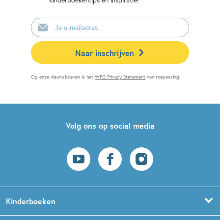
E-
mailadres
Naar inschrijven
Op onze nieuwsbrieven is het
WPG Privacy Statement
van toepassing.
Volg ons op social media
Kinderboeken
Voorleesboeken