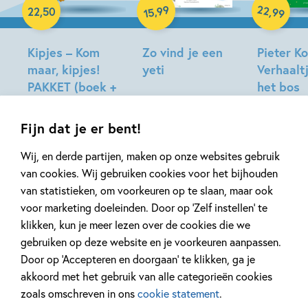
Hardcover
22
99
,
,
22
,
50
99
15
Kipjes – Kom
Zo vind je een
Pieter Ko
maar, kipjes!
yeti
Verhaaltj
PAKKET (boek +
het bos
Matt
knuffeltje)
Hunt
Beatrix
Hilde
Potter
Fijn dat je er bent!
Peters
Wij, en derde partijen, maken op onze websites gebruik
van cookies. Wij gebruiken cookies voor het bijhouden
van statistieken, om voorkeuren op te slaan, maar ook
Gerelateerde downloads
voor marketing doeleinden. Door op ‘Zelf instellen’ te
klikken, kun je meer lezen over de cookies die we
gebruiken op deze website en je voorkeuren aanpassen.
Door op ‘Accepteren en doorgaan’ te klikken, ga je
akkoord met het gebruik van alle categorieën cookies
zoals omschreven in ons
cookie statement
.