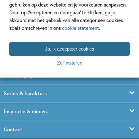
gebruiken op deze website en je voorkeuren aanpassen.
Volg ons op social media
Door op ‘Accepteren en doorgaan’ te klikken, ga je
akkoord met het gebruik van alle categorieën cookies
zoals omschreven in ons
cookie statement
.
Ja, ik accepteer cookies
Kinderboeken
Zelf instellen
Voorleesboeken
Leeftijdspagina’s
Prentenboeken
Boekentips 0 - 1,5 jaar
Series & karakters
Peuterboeken
Boekentips 1,5 - 3 jaar
De Gorgels
Inspiratie & nieuws
Babyboeken
Boekentips 3 - 5 jaar
Dog Man
Kinderboekenweek
Contact
Sprookjesboeken
Boekentips 5 - 7 jaar
Dolfje Weerwolfje
Kinderjury