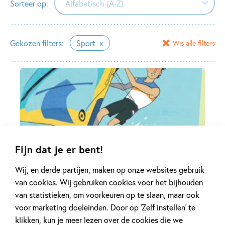
Sorteer op:
Alfabetisch (A-Z)
Alfabetisch (A-Z)
Gekozen filters:
Sport
Wis alle filters
Alfabetisch (Z-A)
Kinderboeken over sport
Fijn dat je er bent!
Wij, en derde partijen, maken op onze websites gebruik
van cookies. Wij gebruiken cookies voor het bijhouden
van statistieken, om voorkeuren op te slaan, maar ook
voor marketing doeleinden. Door op ‘Zelf instellen’ te
klikken, kun je meer lezen over de cookies die we