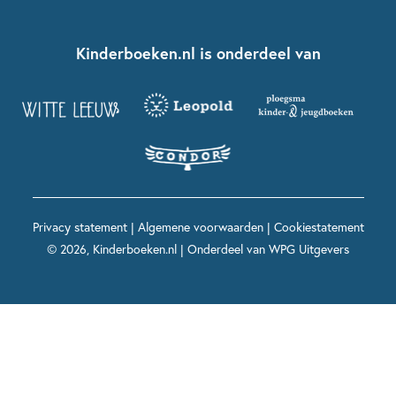
Over ons
Kinderboeken klassiekers
Boekentips 7 - 9 jaar
Fien en Teun
Nationale Voorleesdagen
Contact
Kinderboeken.nl is onderdeel van
Kinderboeken diversiteit
Boekentips 9 - 12 jaar
Kikker
Griffels en Penselen
Advies op maat
Grappige kinderboeken
Boekentips 12+ jaar
Spekkie en Sproet
Woutertje Pieterse Prijs
Nieuwsbrief
Spannende kinderboeken
Boekentips 15+ jaar
Mees Kees
Kinderboeken top 10
Alle boeken per onderwerp
Voor volwassenen
De regels van Floor
Prentenboeken top 10
Privacy statement
|
Algemene voorwaarden
|
Cookiestatement
Maxi & Helium
© 2026, Kinderboeken.nl | Onderdeel van
WPG Uitgevers
Voor het onderwijs
Alle kinderboekenpersonages