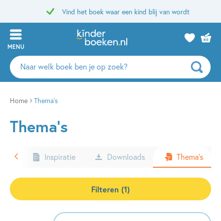
Vind het boek waar een kind blij van wordt
MENU
Zoeken
naar
boeken,
auteurs
Home
Thema’s
en
Thema’s
uitgevers
ters
Inspiratie
Downloads
Thema’s
Filteren (1)