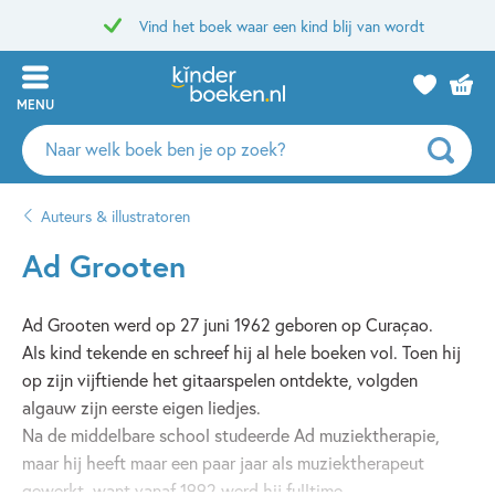
Vind het boek waar een kind blij van wordt
MENU
Zoeken
naar
boeken,
Auteurs & illustratoren
auteurs
en
Ad Grooten
uitgevers
Ad Grooten werd op 27 juni 1962 geboren op Curaçao.
Als kind tekende en schreef hij al hele boeken vol. Toen hij
op zijn vijftiende het gitaarspelen ontdekte, volgden
algauw zijn eerste eigen liedjes.
Na de middelbare school studeerde Ad muziektherapie,
maar hij heeft maar een paar jaar als muziektherapeut
gewerkt, want vanaf 1992 werd hij fulltime