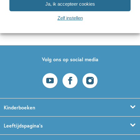
Ja, ik accepteer cookies
Naar inschrijven
Zelf instellen
Op onze nieuwsbrieven is het
WPG Privacy Statement
van toepassing.
Volg ons op social media
Kinderboeken
Voorleesboeken
Leeftijdspagina’s
Prentenboeken
Boekentips 0 - 1,5 jaar