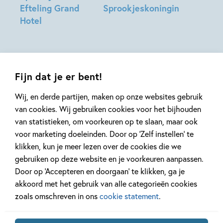
Efteling Grand
Sprookjeskoningin
Naast schrijver blijft Ad een muziekant in hart en nieren. Hij
Hotel
Ad
speelt momenteel bij
Paul van Loon en andere snuiters
en
Ad
Grooten,
treedt op met zijn eigen band Mannen van Naam.
Grooten,
Martijn
Maarten
van
Kuipers,
der
Fijn dat je er bent!
Job
Linden
Wij, en derde partijen, maken op onze websites gebruik
van
van cookies. Wij gebruiken cookies voor het bijhouden
Gelder
van statistieken, om voorkeuren op te slaan, maar ook
voor marketing doeleinden. Door op ‘Zelf instellen’ te
Mis geen enkel kinderboek
klikken, kun je meer lezen over de cookies die we
of nieuwtje meer en schrijf
gebruiken op deze website en je voorkeuren aanpassen.
je in voor onze nieuwsbrief
Door op ‘Accepteren en doorgaan’ te klikken, ga je
Ontvang elke twee weken nieuws,
akkoord met het gebruik van alle categorieën cookies
kinderboekentips en inspiratie!
zoals omschreven in ons
cookie statement
.
E-
mailadres